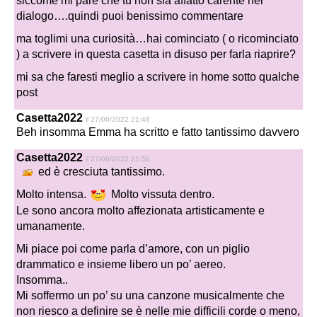
siccome mi pare che tu non sia affatto carente nel
dialogo….quindi puoi benissimo commentare
ma toglimi una curiosità…hai cominciato ( o ricominciato
) a scrivere in questa casetta in disuso per farla riaprire?
mi sa che faresti meglio a scrivere in home sotto qualche
post
Casetta2022
il 27/06/2022 21:46
Beh insomma Emma ha scritto e fatto tantissimo davvero
Casetta2022
il 27/06/2022 21:56
ed è cresciuta tantissimo.
Molto intensa.
Molto vissuta dentro.
Le sono ancora molto affezionata artisticamente e
umanamente.
Mi piace poi come parla d’amore, con un piglio
drammatico e insieme libero un po’ aereo.
Insomma..
Mi soffermo un po’ su una canzone musicalmente che
non riesco a definire se è nelle mie difficili corde o meno,