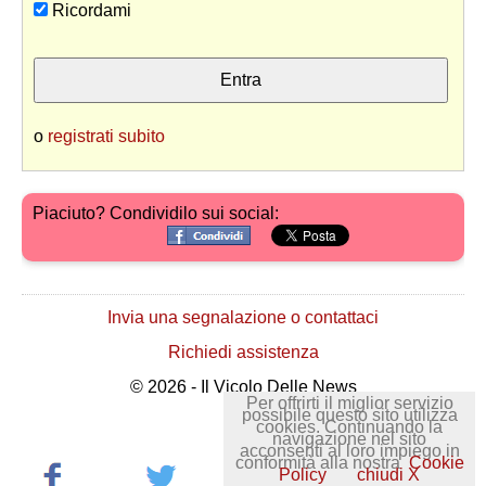
Ricordami
o
registrati subito
Piaciuto? Condividilo sui social:
Invia una segnalazione o contattaci
Richiedi assistenza
© 2026 - Il Vicolo Delle News
Per offrirti il miglior servizio
possibile questo sito utilizza
cookies. Continuando la
navigazione nel sito
acconsenti al loro impiego in
conformità alla nostra
Cookie
Policy
chiudi X