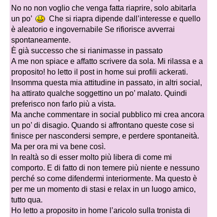
No no non voglio che venga fatta riaprire, solo abitarla
un po’
Che si riapra dipende dall’interesse e quello
è aleatorio e ingovernabile Se rifiorisce avverrai
spontaneamente.
È già successo che si rianimasse in passato
A me non spiace e affatto scrivere da sola. Mi rilassa e a
proposito! ho letto il post in home sui profili ackerati.
Insomma questa mia attitudine in passato, in altri social,
ha attirato qualche soggettino un po’ malato. Quindi
preferisco non farlo più a vista.
Ma anche commentare in social pubblico mi crea ancora
un po’ di disagio. Quando si affrontano queste cose si
finisce per nascondersi sempre, e perdere spontaneità.
Ma per ora mi va bene così.
In realtà so di esser molto più libera di come mi
comporto. E di fatto di non temere più niente e nessuno
perché so come difendermi interiormente. Ma questo è
per me un momento di stasi e relax in un luogo amico,
tutto qua.
Ho letto a proposito in home l’aricolo sulla tronista di