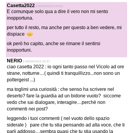
Casetta2022
il 30/06/2022 00:03
E comunque solo qua a dire il vero non mi sento
inopportuna.
per tutto il resto, ma anche per questo a ben vedere, mi
dispiace
ok però ho capito, anche se rimane il sentirsi
inopportuni.
NERIO
il 30/06/2022 02:57
ciao casetta 2022 : io ogni tanto passo nel Vicolo ad ore
strane, notturne…( quindi ti tranquillizzo..
.non sono un
poltergeist .
..)
ma toglimi una curiosità : che senso ha scrivere nel
deserto? fare la guardia ad un bidone vuoto?
siccome
vedo che sai dialogare, interagire…perchè non
commenti nei post?
leggendo i tuoi commenti ( nel vuoto dello spazio
siderale ) pare che tu stia pensando ad alta voce, che ti
parli addosso…sembra quasi che tu stia usando la