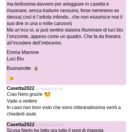
ma bellissima davvero per arieggiare in casetta e
risuonare, senza tradurre nessuno, forse nemmeno se
stessa( così è l’artista infondo.. che non esaurisce mai il
suo dire in una o mille canzoni)
Ma un’eco si, si può sentire stasera illuminare di luci blu
l’orizzonte, appeso come un quadro. Che fa da finestra
all’incedere dell’imbrunire.
Emma Marrone
Luci Blu
Buonanotte
Casetta2022
il 27/06/2022 21:58
Ciao Nero grazie
Vado a vedere
In caso non trovi visto che sono imbranatissima verrò a
chiederti aiuto
Casetta2022
il 27/06/2022 22:22
Scusa Nerio ho letto ora tutto il post di risposta