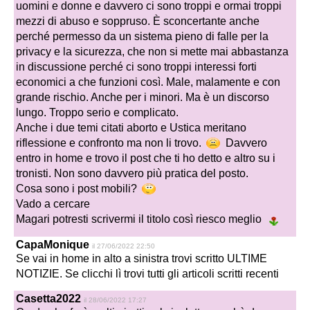
uomini e donne e davvero ci sono troppi e ormai troppi
mezzi di abuso e soppruso. È sconcertante anche
perché permesso da un sistema pieno di falle per la
privacy e la sicurezza, che non si mette mai abbastanza
in discussione perché ci sono troppi interessi forti
economici a che funzioni così. Male, malamente e con
grande rischio. Anche per i minori. Ma è un discorso
lungo. Troppo serio e complicato.
Anche i due temi citati aborto e Ustica meritano
riflessione e confronto ma non li trovo.
Davvero
entro in home e trovo il post che ti ho detto e altro su i
tronisti. Non sono davvero più pratica del posto.
Cosa sono i post mobili?
Vado a cercare
Magari potresti scrivermi il titolo così riesco meglio
CapaMonique
il 27/06/2022 22:50
Se vai in home in alto a sinistra trovi scritto ULTIME
NOTIZIE. Se clicchi lì trovi tutti gli articoli scritti recenti
Casetta2022
il 28/06/2022 17:27