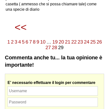
casetta ( ammesso che si possa chiamare tale) come
una specie di diario
<<
1
2
3
4
5
6
7
8
9
10
…
19
20
21
22
23
24
25
26
27
28
29
Commenta anche tu... la tua opinione è
importante!
E' necessario effettuare il login per commentare