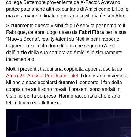
collega
Settembre
proveniente da
X-Factor.
Avevano
partecipato anche altri ex cantanti di Amici come
Lil Jolie
,
ma ad arrivare in finale e giocarsi la vittoria è stato Alex.
Sicuramente questa visibilità gli è servita per riempire il
Fabrique, celebre luogo usato da
Fabri Fibra
per la sua
“
Nuova Scena
“, reality-talent su Netflix per i rapper e
trapper. Lo zoccolo duro di fans che seguono Alex
dall’inizio della sua carriera ad Amici si è sicuramente
incrementato.
Molti i presenti, tra cui una coppietta appena uscita da
Amici 24
:
Alessia Pecchia e Luk3
. I due erano insieme a
Milano a sbaciucchiarsi durante il concerto. I fan della
coppia che se li sono trovati lì presenti sono andati in
visibilio per la sorpresa. Hanno raccontato che erano
felici, teneri ed affettuosi.