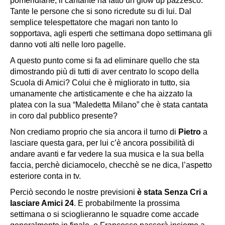
pomeridiane, il cantante ha fatto un glow up pazzesco.
Tante le persone che si sono ricredute su di lui. Dal
semplice telespettatore che magari non tanto lo
sopportava, agli esperti che settimana dopo settimana gli
danno voti alti nelle loro pagelle.
A questo punto come si fa ad eliminare quello che sta
dimostrando più di tutti di aver centrato lo scopo della
Scuola di Amici? Colui che è migliorato in tutto, sia
umanamente che artisticamente e che ha aizzato la
platea con la sua “
Maledetta Milano
” che è stata cantata
in coro dal pubblico presente?
Non crediamo proprio che sia ancora il turno di
Pietro
a
lasciare questa gara, per lui c’è ancora possibilità di
andare avanti e far vedere la sua musica e la sua bella
faccia, perchè diciamocelo, checchè se ne dica, l’aspetto
esteriore conta in tv.
Perciò secondo le nostre previsioni
è stata Senza Cri a
lasciare Amici 24
. E probabilmente la prossima
settimana o si scioglieranno le squadre come accade