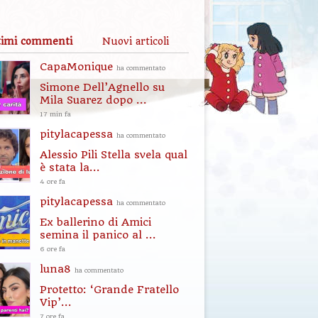
timi commenti
Nuovi articoli
CapaMonique
ha commentato
Simone Dell’Agnello su
Mila Suarez dopo ...
17 min fa
pitylacapessa
ha commentato
Alessio Pili Stella svela qual
è stata la...
4 ore fa
pitylacapessa
ha commentato
Ex ballerino di Amici
semina il panico al ...
6 ore fa
luna8
ha commentato
Protetto: ‘Grande Fratello
Vip’...
7 ore fa