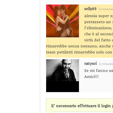
selly93
il 17/04/2
alessia super 
pestassero un
l’eliminazione
che è al second
virtù del fatto
rimarrebbe senza nessuno, anche se
team pettiletti rimarrebbe solo co
natysol
il 17/04/2
Se mi fanno us
Amici!!!
E' necessario effettuare il logi