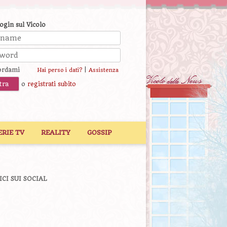
login sul Vicolo
ordami
|
Hai perso i dati?
Assistenza
o
registrati subito
ERIE TV
REALITY
GOSSIP
ICI SUI SOCIAL