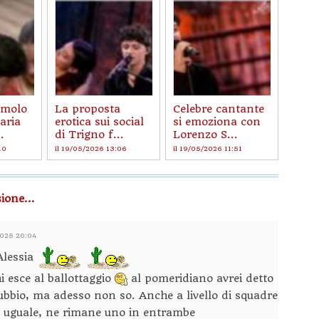
imolo
La proposta
Celebre cantante
aria
erotica sui social
si emoziona con
.
di Trigno f...
Lorenzo S...
10
il 19/05/2026 13:06
il 19/05/2026 11:51
ione...
2025 20:04
Alessia
hi esce al ballottaggio
al pomeridiano avrei detto
ubbio, ma adesso non so. Anche a livello di squadre
 uguale, ne rimane uno in entrambe