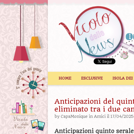
Vai al contenuto
HOME
ESCLUSIVE
ISOLA DEI
Anticipazioni del quin
eliminato tra i due can
by
CapaMonique
in
Amici
il 17/04/2025
Anticipazioni quinto serale