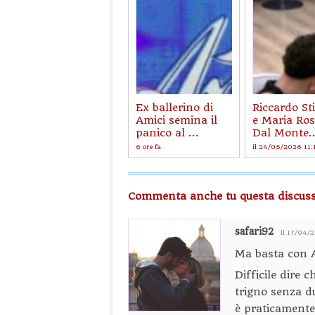
Ex ballerino di
Riccardo St
Amici semina il
e Maria Ros
panico al ...
Dal Monte..
6 ore fa
il 24/05/2026 11:
Commenta anche tu questa discuss
safari92
il 17/04/
Ma basta con 
Difficile dire c
trigno senza d
è praticamente