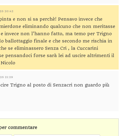
025 20:42
spinta e non si sa perchè! Pensavo invece che
 mierdone eliminando qualcuno che non meritasse
, e invece non l’hanno fatto, ma temo per Trigno
o ballottaggio finale e che secondo me rischia in
 che se eliminassero Senza Cri , la Cuccarini
 pensandoci forse sarà lei ad uscire altrimenti il
n Nicolo
025 21:29
cire Trigno al posto di Senzacri non guardo più
n per commentare