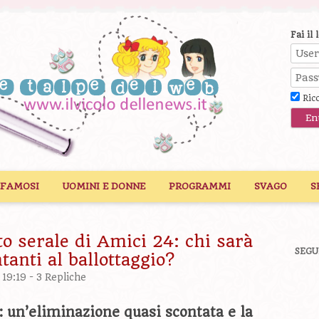
Fai il 
Ric
 FAMOSI
UOMINI E DONNE
PROGRAMMI
SVAGO
S
to serale di Amici 24: chi sarà
SEGU
tanti al ballottaggio?
 19:19 -
3 Repliche
: un’eliminazione quasi scontata e la