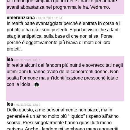
fa comunque simpatia quindi delle chance per andare
avanti abbastanza nel programma le ha. Vedremo.
emerenziana
il 01/11/2021 12:54
In realtà parte svantaggiata perché è entrata in corsa e il
pubblico ha già i suoi preferiti. E poi ho visto che a tanti
sta già antipatica, sulla base di che non si sa. Forse
perché è oggettivamente più brava di molti dei loro
protetti.
lea
il 01/11/2021 13:32
In realtà alcuni dei fandom più nutriti e sovraeccitati negli
ultimi anni li hanno avuto delle concorrenti donne. Non
scatta l’ormone ma un’identificazione pressoché totale
con la idola.
lea
il 01/11/2021 13:35
Detto questo, a me personalmente non piace, ma in
generale è un anno molto più “liquido” rispetto all’anno
scorso. Presi singolarmente hanno quasi tutti meno
carisma. Anche i fandom mi sembrano meno agguerriti.