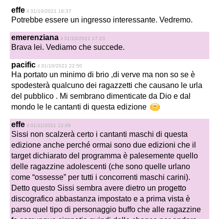
effe
il 31/10/2021 16:37
Potrebbe essere un ingresso interessante. Vedremo.
emerenziana
il 31/10/2021 17:23
Brava lei. Vediamo che succede.
pacific
il 31/10/2021 22:50
Ha portato un minimo di brio ,di verve ma non so se è
spodesterà qualcuno dei ragazzetti che causano le urla
del pubblico . Mi sembrano dimenticate da Dio e dal
mondo le le cantanti di questa edizione
effe
il 01/11/2021 12:49
Sissi non scalzerà certo i cantanti maschi di questa
edizione anche perché ormai sono due edizioni che il
target dichiarato del programma è palesemente quello
delle ragazzine adolescenti (che sono quelle urlano
come “ossesse” per tutti i concorrenti maschi carini).
Detto questo Sissi sembra avere dietro un progetto
discografico abbastanza impostato e a prima vista è
parso quel tipo di personaggio buffo che alle ragazzine