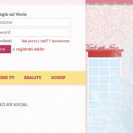
login sul Vicolo
ordami
|
Hai perso i dati?
Assistenza
o
registrati subito
ERIE TV
REALITY
GOSSIP
ICI SUI SOCIAL