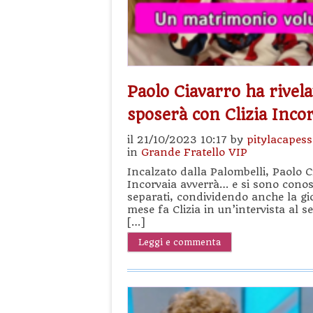
Paolo Ciavarro ha rivel
sposerà con Clizia Inco
il 21/10/2023 10:17 by
pitylacapes
in
Grande Fratello VIP
Incalzato dalla Palombelli, Paolo C
Incorvaia avverrà… e si sono conosc
separati, condividendo anche la gioi
mese fa Clizia in un’intervista al 
[…]
Leggi e commenta