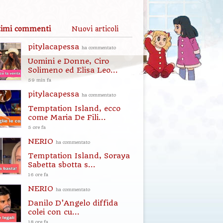
timi commenti
Nuovi articoli
pitylacapessa
ha commentato
Uomini e Donne, Ciro
Solimeno ed Elisa Leo...
59 min fa
pitylacapessa
ha commentato
Temptation Island, ecco
come Maria De Fili...
5 ore fa
NERIO
ha commentato
Temptation Island, Soraya
Sabetta sbotta s...
16 ore fa
NERIO
ha commentato
Danilo D’Angelo diffida
colei con cu...
18 ore fa