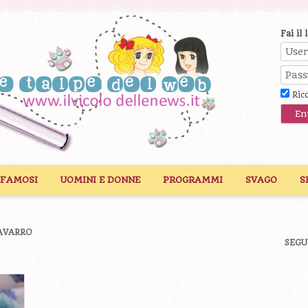
Fai il 
Ric
 FAMOSI
UOMINI E DONNE
PROGRAMMI
SVAGO
S
AVARRO
SEGU