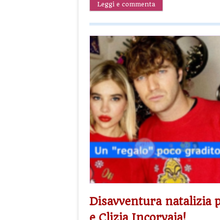
Leggi e commenta
Disavventura natalizia 
e Clizia Incorvaia!