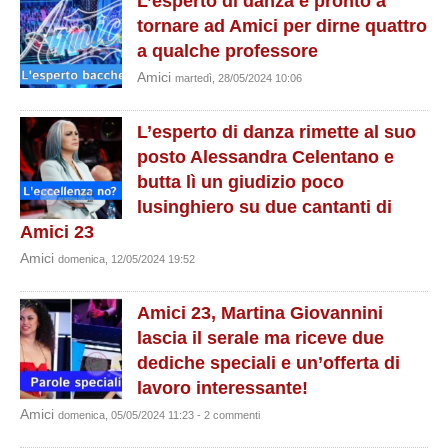
L’esperto di danza è pronto a
tornare ad Amici per dirne quattro
a qualche professore
Amici
martedì, 28/05/2024 10:06
L’esperto di danza rimette al suo
posto Alessandra Celentano e
butta lì un giudizio poco
lusinghiero su due cantanti di
Amici 23
Amici
domenica, 12/05/2024 19:52
Amici 23, Martina Giovannini
lascia il serale ma riceve due
dediche speciali e un’offerta di
lavoro interessante!
Amici
domenica, 05/05/2024 11:23 - 2 commenti