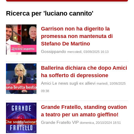
Ricerca per 'luciano cannito'
Garrison non ha digerito la
promessa non mantenuta di
Stefano De Martino
Gossippando
mercoledì, 03/09/2025 16:13
Ballerina dichiara che dopo Amici
ha sofferto di depressione
Amici Le news sugli ex allievi
martedì, 10/06/2025
09:38
Grande Fratello, standing ovation
a teatro per un amato gieffino!
Grande Fratello VIP
domenica, 20/10/2024 18:51