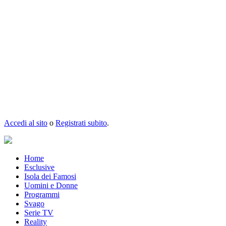
Accedi al sito
o
Registrati subito
.
Home
Esclusive
Isola dei Famosi
Uomini e Donne
Programmi
Svago
Serie TV
Reality