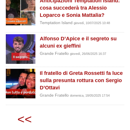
Anticipazioni Temptation Island:
cosa succederà tra Alessio
Loparco e Sonia Mattalia?
Temptation Island
giovedì, 10/07/2025 10:48
Alfonso D’Apice e il segreto su
alcuni ex gieffini
Grande Fratello
giovedì, 26/06/2025 16:37
Il fratello di Greta Rossetti fa luce
sulla presunta rottura con Sergio
D’Ottavi
Grande Fratello
domenica, 18/05/2025 17:54
<<