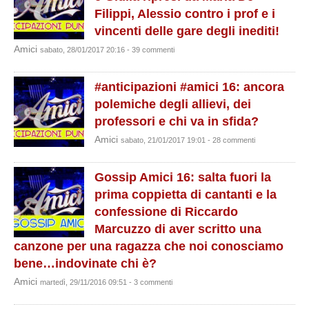
Filippi, Alessio contro i prof e i
vincenti delle gare degli inediti!
Amici
sabato, 28/01/2017 20:16 - 39 commenti
#anticipazioni #amici 16: ancora
polemiche degli allievi, dei
professori e chi va in sfida?
Amici
sabato, 21/01/2017 19:01 - 28 commenti
Gossip Amici 16: salta fuori la
prima coppietta di cantanti e la
confessione di Riccardo
Marcuzzo di aver scritto una
canzone per una ragazza che noi conosciamo
bene…indovinate chi è?
Amici
martedì, 29/11/2016 09:51 - 3 commenti