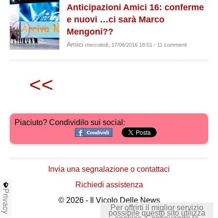
Anticipazioni Amici 16: conferme
e nuovi …ci sarà Marco
Mengoni??
Amici
mercoledì, 17/08/2016 18:51 - 11 commenti
<<
Piaciuto? Condividilo sui social:
Invia una segnalazione o contattaci
Richiedi assistenza
Privacy
© 2026 - Il Vicolo Delle News
Per offrirti il miglior servizio
possibile questo sito utilizza