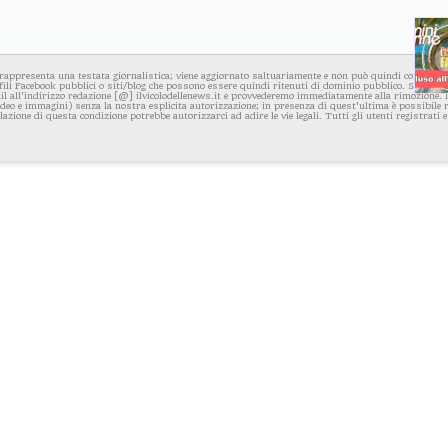
rappresenta una testata giornalistica; viene aggiornato saltuariamente e non può quindi considerars
fili Facebook pubblici o siti/blog che possono essere quindi ritenuti di dominio pubblico. Se per q
l all'indirizzo redazione [@] ilvicolodellenews.it e provvederemo immediatamente alla rimozione. Il
video e immagini) senza la nostra esplicita autorizzazione; in presenza di quest'ultima è possibile
iolazione di questa condizione potrebbe autorizzarci ad adire le vie legali. Tutti gli utenti registrati e