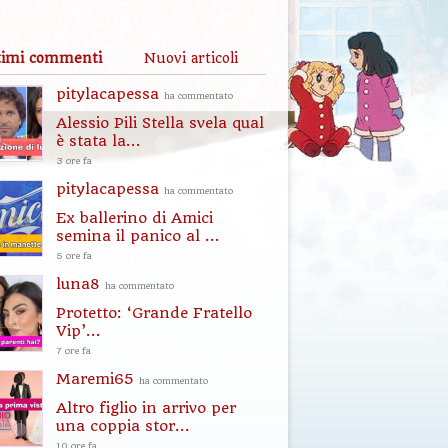
timi commenti
Nuovi articoli
pitylacapessa
ha commentato
Alessio Pili Stella svela qual
è stata la...
3 ore fa
pitylacapessa
ha commentato
Ex ballerino di Amici
semina il panico al ...
5 ore fa
luna8
ha commentato
Protetto: ‘Grande Fratello
Vip’...
7 ore fa
Maremi65
ha commentato
Altro figlio in arrivo per
una coppia stor...
10 ore fa