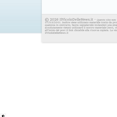
© 2026 IlVicoloDelleNews.it -
Questo sito non 
07/03/2001. Inoltre viene utilizzato materiale tratto da pro
qualcosa in contrario, basta segnalarcelo inviandoci una emai
assolutamente vietato utilizzare il nostro materiale (testi, 
all'inizio del post il link cliccabile alla risorsa copiata. La v
ilVicoloDelleNews.it