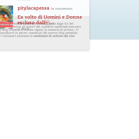
pitylacapessa
ha commentato
Ex volto di Uomini e Donne
escluso dall...
i un prodotto editoriale ai sensi della legge 62 del
ualsiasi motivo gli autori del suddetto materiale avessero
11 ore fa
 blog rispetta le norme vigenti in materia di privacy. E'
 riprodurre in parte i contenuti del nostro blog ponendo
 i visitatori accettano le
condizioni di utilizzo del sito