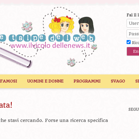
Fai il 
Ric
 FAMOSI
UOMINI E DONNE
PROGRAMMI
SVAGO
S
ata!
SEGU
he stavi cercando. Forse una ricerca specifica