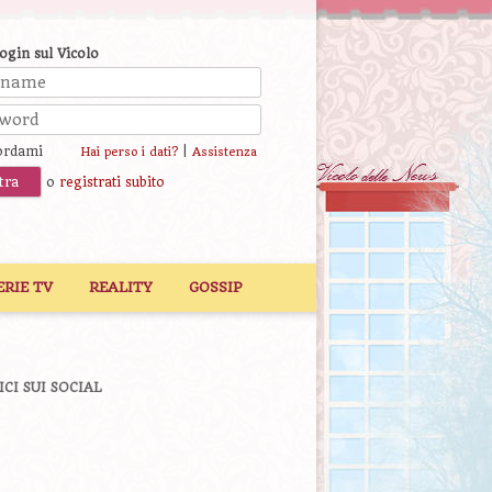
login sul Vicolo
ordami
|
Hai perso i dati?
Assistenza
o
registrati subito
ERIE TV
REALITY
GOSSIP
ICI SUI SOCIAL