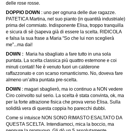
delle rose rosse.
DOPPIO DOWN
: uno per ognuna delle due ragazze.
PATETICA Martina, nel suo pianto (in quantità industriale)
prima del commiato. Indisponente Elisa, troppo tranquilla
e sicura di sè (sapeva già di essere la scelta. RIDICOLA
e falsa la sua frase a Maria “So che lui non sceglierà
me”.
..ma dai!
DOWN :
Maria ha sbagliato a fare tutto in una sola
puntata. La scelta classica più quattro esternone e coi
minuti contati! Ne è venuto fuori un calderone
raffazzonato e con scarso romanticismo. No, doveva fare
almeno un’altra puntata pre-scelta.
DOWN
: magari sbaglierò, ma io continuo a NON vedere
Ciro coinvolto sul serio. La scelta è stata convinta, ok, ma
per la forte attrazione fisica che prova verso Elisa. Sulla
solidità vera di questa coppia ho parecchi dubbi.
Come si intuisce NON SONO RIMASTO ESALTATO DA
QUESTA SCELTA. I
ntendiamoci, mica la boccio, ma
neppure la promuovo. Gli dò un 5 assolutamente