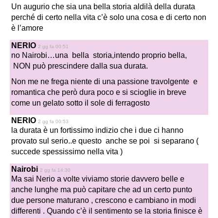
Un augurio che sia una bella storia aldilà della durata
perché di certo nella vita c’è solo una cosa e di certo non
è l’amore
NERIO
2 gg fa 00:51
no Nairobi…una bella storia,intendo proprio bella,
NON può prescindere dalla sua durata.
Non me ne frega niente di una passione travolgente e
romantica che però dura poco e si scioglie in breve
come un gelato sotto il sole di ferragosto
NERIO
2 gg fa 00:53
la durata è un fortissimo indizio che i due ci hanno
provato sul serio..e questo anche se poi si separano (
succede spessissimo nella vita )
Nairobi
2 gg fa 14:30
Ma sai Nerio a volte viviamo storie davvero belle e
anche lunghe ma può capitare che ad un certo punto
due persone maturano , crescono e cambiano in modi
differenti . Quando c’è il sentimento se la storia finisce è