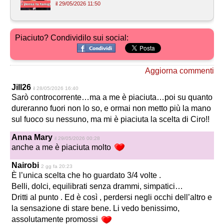
il 29/05/2026 11:50
Piaciuto? Condividilo sui social:
Aggiorna commenti
Jill26
il 28/05/2026 16:40
Sarò controcorrente…ma a me è piaciuta…poi su quanto
dureranno fuori non lo so, e ormai non metto più la mano
sul fuoco su nessuno, ma mi è piaciuta la scelta di Ciro!!
Anna Mary
il 29/05/2026 00:28
anche a me è piaciuta molto
Nairobi
2 gg fa 20:23
È l’unica scelta che ho guardato 3/4 volte .
Belli, dolci, equilibrati senza drammi, simpatici…
Dritti al punto . Ed è così , perdersi negli occhi dell’altro e
la sensazione di stare bene. Li vedo benissimo,
assolutamente promossi