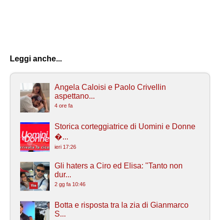
Leggi anche...
Angela Caloisi e Paolo Crivellin
aspettano...
4 ore fa
Storica corteggiatrice di Uomini e Donne
�...
ieri 17:26
Gli haters a Ciro ed Elisa: "Tanto non
dur...
2 gg fa 10:46
Botta e risposta tra la zia di Gianmarco
S...