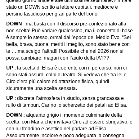
questo giorno finale e alle ultimissime settimane. P
rima è
stato un DOWN scritto a lettere cubitali, mediocre e
persino fastidioso per gran parte del trono.
DOWN
: ma basta con il discorso pre-confezionato alla
non-scelta! Può variare qualcosina, ma il concetto di base
è sempre lo stesso, ormai dall’epoca del Medio Evo. “Sei
bella, brava, buona, meriti il meglio, sono stato bene con
te ….ma scelgo l’altra!!!
Possibile che nel 2026 non si
possa cambiare, magari con l’aiuto della IA???
UP
: la scelta di Elisa è coerente con il percorso, non ci
sono stati assurdi colpi di teatro. Si vedeva che tra lei e
Ciro c’era più calore ed attrazione fisica, quindi
sicuramente una scelta sensata.
UP
: discreta l’atmosfera in studio, senza grancassa e
rullo di tamburi. Carino lo scherzetto dei petali ad Elisa.
DOWN :
alquanto grigio il momento culminante della
scelta, con Maria che invitava Ciro ad essere sbrigativo, e
con lui freddino e asettico nel parlare ad Elisa.
Assolutamente incolore e poco adeguata la consegna