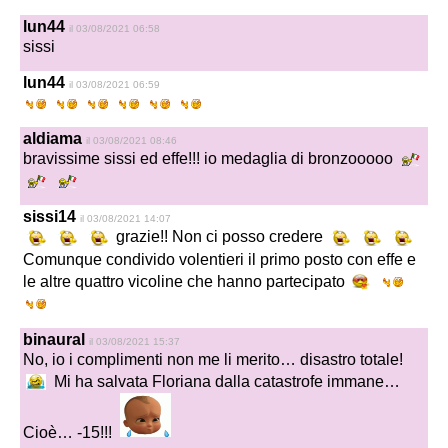
lun44
il 03/08/2021 06:58
sissi
lun44
il 03/08/2021 06:59
aldiama
il 03/08/2021 08:46
bravissime sissi ed effe!!! io medaglia di bronzooooo
sissi14
il 03/08/2021 14:07
grazie!! Non ci posso credere
Comunque condivido volentieri il primo posto con effe e
le altre quattro vicoline che hanno partecipato
binaural
il 03/08/2021 15:37
No, io i complimenti non me li merito… disastro totale!
Mi ha salvata Floriana dalla catastrofe immane…
Cioè… -15!!!