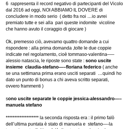
6 rappresenta il record negativo di partecipanti del Vicolo
dal 2016 ad oggi, NOI ABBIAMO IL DOVERE di
concludere in modo serio ( detto fra noi …io avrei
premiato tutte e sei alla pari queste indomite vicoline
che hanno avuto il coraggio di giocare )
Ok, premesso ciò, avevamo quattro domande a cui
rispondere : alla prima domanda ,tolte le due coppie
indicate nel regolamento,
cioè tommaso-valentina—–
alessio natascia,
le riposte sono state :
sono uscite
insieme claudia-stefano—–floriana federico
( anche
se una settimana prima erano usciti separati …quindi ho
dato un punto di bonus a chi aveva scritto separati,
ovvero
frammenti )
s
ono uscite separate le coppie jessica-alessandro—–
manuela stefano
******************* la seconda risposta era : il primo falò
dell’ultima puntata è stato di manuela e stefano—-la