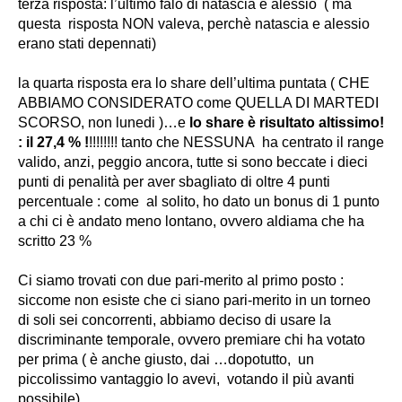
terza risposta: l’ultimo falò di natascia e alessio
( ma
questa risposta NON valeva, perchè natascia e alessio
erano stati depennati)
la quarta risposta era lo share dell’ultima puntata ( CHE
ABBIAMO CONSIDERATO come QUELLA DI MARTEDI
SCORSO, non lunedi )…e
lo share è risultato altissimo!
: il 27,4 % !
!!!!!!!! tanto che NESSUNA ha centrato il range
valido, anzi, peggio ancora, tutte si sono beccate i dieci
punti di penalità per aver sbagliato di oltre 4 punti
percentuale : come al solito, ho dato un bonus di 1 punto
a chi ci è andato meno lontano, ovvero aldiama che ha
scritto 23 %
Ci siamo trovati con due pari-merito al primo posto :
siccome non esiste che ci siano pari-merito in un torneo
di soli sei concorrenti, abbiamo deciso di usare la
discriminante temporale, ovvero premiare chi ha votato
per prima ( è anche giusto, dai …dopotutto, un
piccolissimo vantaggio lo avevi, votando il più avanti
possibile)