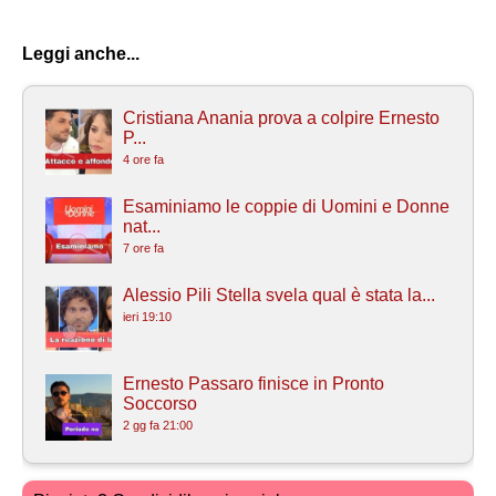
Leggi anche...
Cristiana Anania prova a colpire Ernesto
P...
4 ore fa
Esaminiamo le coppie di Uomini e Donne
nat...
7 ore fa
Alessio Pili Stella svela qual è stata la...
ieri 19:10
Ernesto Passaro finisce in Pronto
Soccorso
2 gg fa 21:00