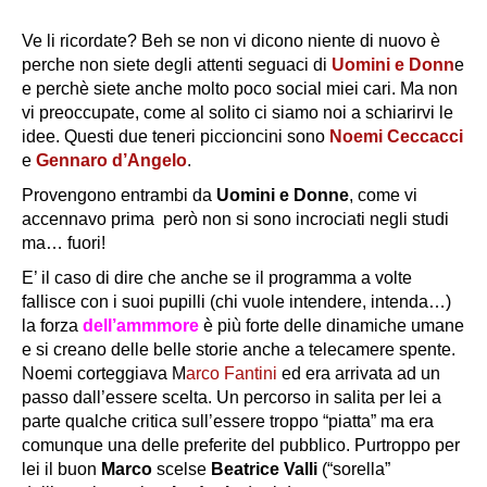
Ve li ricordate? Beh se non vi dicono niente di nuovo è
perche non siete degli attenti seguaci di
Uomini e Donn
e
e perchè siete anche molto poco social miei cari. Ma non
vi preoccupate, come al solito ci siamo noi a schiarirvi le
idee. Questi due teneri piccioncini sono
Noemi Ceccacci
e
Gennaro d’Angelo
.
Provengono entrambi da
Uomini e Donne
, come vi
accennavo prima però non si sono incrociati negli studi
ma… fuori!
E’ il caso di dire che anche se il programma a volte
fallisce con i suoi pupilli (chi vuole intendere, intenda…)
la forza
dell’ammmore
è più forte delle dinamiche umane
e si creano delle belle storie anche a telecamere spente.
Noemi corteggiava M
arco Fantini
ed era arrivata ad un
passo dall’essere scelta. Un percorso in salita per lei a
parte qualche critica sull’essere troppo “piatta” ma era
comunque una delle preferite del pubblico. Purtroppo per
lei il buon
Marco
scelse
Beatrice Valli
(“sorella”