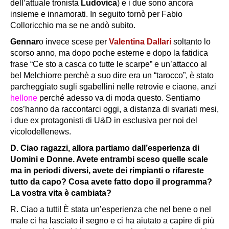
dell’attuale tronista
Ludovica
) e i due sono ancora
insieme e innamorati. In seguito tornò per Fabio
Colloricchio ma se ne andò subito.
Gennar
o invece scese per
Valentina Dallari
soltanto lo
scorso anno, ma dopo poche esterne e dopo la fatidica
frase “
Ce sto a casca co tutte le scarpe
” e un’attacco al
bel Melchiorre perchè a suo dire era un “tarocco”, è stato
parcheggiato sugli sgabellini nelle retrovie e ciaone, anzi
hellone
perché adesso va di moda questo. Sentiamo
cos’hanno da raccontarci oggi, a distanza di svariati mesi,
i due ex protagonisti di U&D in esclusiva per noi del
vicolodellenews.
D. Ciao ragazzi, allora partiamo dall’esperienza di
Uomini e Donne. Avete entrambi sceso quelle scale
ma in periodi diversi, avete dei rimpianti o rifareste
tutto da capo? Cosa avete fatto dopo il programma?
La vostra vita è cambiata?
R. Ciao a tutti! È stata un’esperienza che nel bene o nel
male ci ha lasciato il segno e ci ha aiutato a capire di più