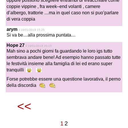
oppure possono scegliere entrambi di vivacchiare come
coppie vippine , fra week–end volanti , camere
d’albergo, trattorie …ma in quel caso non si puo’parlare
di vera coppia
arym
il 19/01/2019 15:25
Si va be…alla prossima puntata…
Hope 27
il 19/01/2019 20:15
Mah sino a pochi giorni fa guardando le loro igs tutto
sembrava andare bene! Ad esempio hanno passato tutte
le festività insieme alla famiglia di lei ed erano super
tranquilli
Forse potrebbe essere una questione lavorativa, il perno
della discordia
<<
1
2