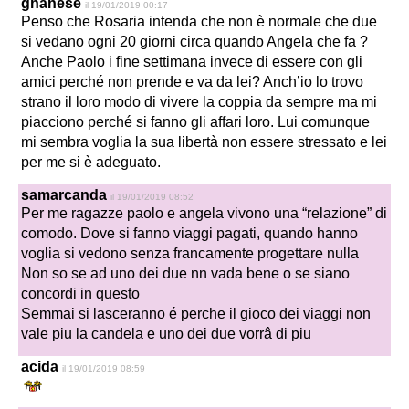
ghanese
il 19/01/2019 00:17
Penso che Rosaria intenda che non è normale che due
si vedano ogni 20 giorni circa quando Angela che fa ?
Anche Paolo i fine settimana invece di essere con gli
amici perché non prende e va da lei? Anch’io lo trovo
strano il loro modo di vivere la coppia da sempre ma mi
piacciono perché si fanno gli affari loro. Lui comunque
mi sembra voglia la sua libertà non essere stressato e lei
per me si è adeguato.
samarcanda
il 19/01/2019 08:52
Per me ragazze paolo e angela vivono una “relazione” di
comodo. Dove si fanno viaggi pagati, quando hanno
voglia si vedono senza francamente progettare nulla
Non so se ad uno dei due nn vada bene o se siano
concordi in questo
Semmai si lasceranno é perche il gioco dei viaggi non
vale piu la candela e uno dei due vorrâ di piu
acida
il 19/01/2019 08:59