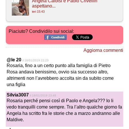
Angela Caloisi e Paolo Crivellin
aspettano...
ieri 15:43
Piaciuto? Condividilo sui social:
Aggiorna commenti
@le 20
il 18/01/2019 22:23
Rosaria, fino a un certo punto alla famiglia di Pietro
Rosa andava benissimo, ovvio sia successo altro,
altrimenti non l’avrebbero accolta sin da subito come
una figlia
Silvia3007
il 18/01/2019 23:48
Rosaria perché pensi così di Paolo e Angela??? Io li
vedo tranquilli come sempre. Tra l’altro qualche giorno fa
Angela ha scritto fra le storie che a marzo andranno alle
Maldive.