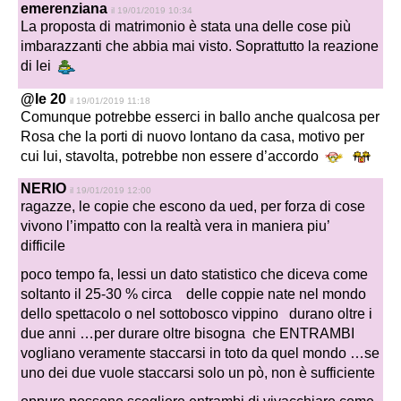
emerenziana
il 19/01/2019 10:34
La proposta di matrimonio è stata una delle cose più
imbarazzanti che abbia mai visto. Soprattutto la reazione
di lei
@le 20
il 19/01/2019 11:18
Comunque potrebbe esserci in ballo anche qualcosa per
Rosa che la porti di nuovo lontano da casa, motivo per
cui lui, stavolta, potrebbe non essere d’accordo
NERIO
il 19/01/2019 12:00
ragazze, le copie che escono da ued, per forza di cose
vivono l’impatto con la realtà vera in maniera piu’
difficile
poco tempo fa, lessi un dato statistico che diceva come
soltanto il 25-30 % circa delle coppie nate nel mondo
dello spettacolo o nel sottobosco vippino durano oltre i
due anni …per durare oltre bisogna che ENTRAMBI
vogliano veramente staccarsi in toto da quel mondo …se
uno dei due vuole staccarsi solo un pò, non è sufficiente