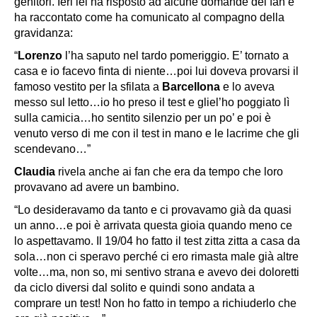
genitori. Ieri lei ha risposto ad alcune domande dei fan e
ha raccontato come ha comunicato al compagno della
gravidanza:
“
Lorenzo
l’ha saputo nel tardo pomeriggio. E’ tornato a
casa e io facevo finta di niente…poi lui doveva provarsi il
famoso vestito per la sfilata a
Barcellona
e lo aveva
messo sul letto…io ho preso il test e gliel’ho poggiato lì
sulla camicia…ho sentito silenzio per un po’ e poi è
venuto verso di me con il test in mano e le lacrime che gli
scendevano…”
Claudia
rivela anche ai fan che era da tempo che loro
provavano ad avere un bambino.
“Lo desideravamo da tanto e ci provavamo già da quasi
un anno…e poi è arrivata questa gioia quando meno ce
lo aspettavamo. Il 19/04 ho fatto il test zitta zitta a casa da
sola…non ci speravo perché ci ero rimasta male già altre
volte…ma, non so, mi sentivo strana e avevo dei doloretti
da ciclo diversi dal solito e quindi sono andata a
comprare un test! Non ho fatto in tempo a richiuderlo che