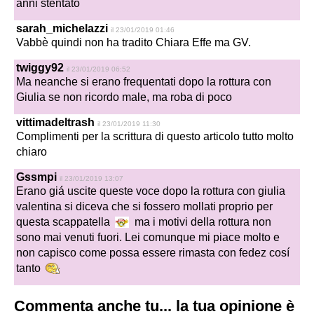
anni stentato
sarah_michelazzi
il 23/01/2019 01:46
Vabbè quindi non ha tradito Chiara Effe ma GV.
twiggy92
il 23/01/2019 06:52
Ma neanche si erano frequentati dopo la rottura con
Giulia se non ricordo male, ma roba di poco
vittimadeltrash
il 23/01/2019 11:30
Complimenti per la scrittura di questo articolo tutto molto
chiaro
Gssmpi
il 23/01/2019 13:07
Erano giá uscite queste voce dopo la rottura con giulia
valentina si diceva che si fossero mollati proprio per
questa scappatella
ma i motivi della rottura non
sono mai venuti fuori. Lei comunque mi piace molto e
non capisco come possa essere rimasta con fedez cosí
tanto
Commenta anche tu... la tua opinione è