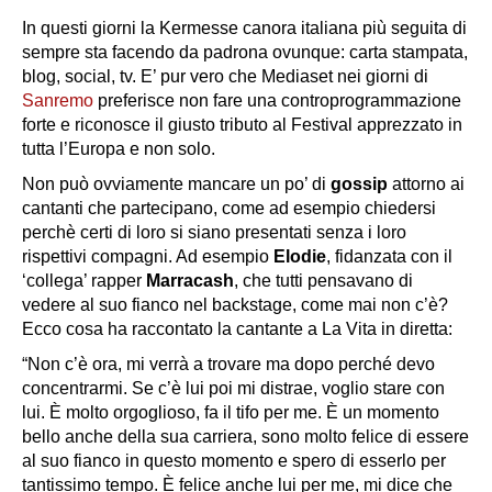
In questi giorni la
Kermesse
canora italiana più seguita di
sempre sta facendo da padrona ovunque: carta stampata,
blog, social, tv. E’ pur vero che Mediaset nei giorni di
Sanremo
preferisce non fare una controprogrammazione
forte e riconosce il giusto tributo al Festival apprezzato in
tutta l’Europa e non solo.
Non può ovviamente mancare un po’ di
gossip
attorno ai
cantanti che partecipano, come ad esempio chiedersi
perchè certi di loro si siano presentati senza i loro
rispettivi compagni. Ad esempio
Elodie
, fidanzata con il
‘collega’ rapper
Marracash
, che tutti pensavano di
vedere al suo fianco nel backstage, come mai non c’è?
Ecco cosa ha raccontato la cantante a
La Vita in diretta
:
“Non c’è ora, mi verrà a trovare ma dopo perché devo
concentrarmi. Se c’è lui poi mi distrae, voglio stare con
lui
.
È molto orgoglioso, fa il tifo per me. È un momento
bello anche della sua carriera, sono molto felice di essere
al suo fianco in questo momento e spero di esserlo per
tantissimo tempo. È felice anche lui per me, mi dice che