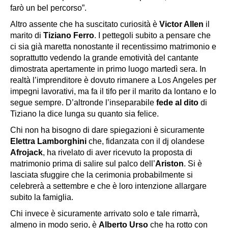
farò un bel percorso”.
Altro assente che ha suscitato curiosità è
Victor Allen
il
marito di
Tiziano Ferro
. I pettegoli subito a pensare che
ci sia già maretta nonostante il recentissimo matrimonio e
soprattutto vedendo la grande emotività del cantante
dimostrata apertamente in primo luogo martedì sera. In
realtà l’imprenditore è dovuto rimanere a Los Angeles per
impegni lavorativi, ma fa il tifo per il marito da lontano e lo
segue sempre. D’altronde l’inseparabile
fede al dito
di
Tiziano la dice lunga su quanto sia felice.
Chi non ha bisogno di dare spiegazioni è sicuramente
Elettra Lamborghini
che, fidanzata con il dj olandese
Afrojack
, ha rivelato di aver ricevuto la proposta di
matrimonio prima di salire sul palco dell’
Ariston
. Si è
lasciata sfuggire che la cerimonia probabilmente si
celebrerà a settembre e che è loro intenzione allargare
subito la famiglia.
Chi invece è sicuramente arrivato solo e tale rimarrà,
almeno in modo serio, è
Alberto Urso
che ha rotto con