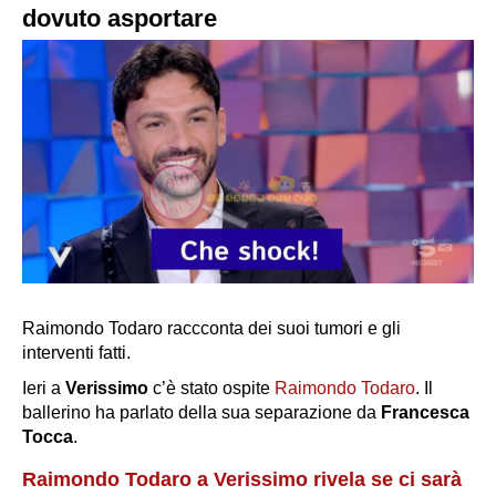
dovuto asportare
Raimondo Todaro raccconta dei suoi tumori e gli
interventi fatti.
Ieri a
Verissimo
c’è stato ospite
Raimondo Todaro
. Il
ballerino ha parlato della sua separazione da
Francesca
Tocca
.
Raimondo Todaro a Verissimo rivela se ci sarà