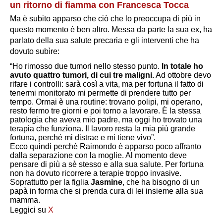
un ritorno di fiamma con Francesca Tocca
Ma è subito apparso che ciò che lo preoccupa di più in
questo momento è ben altro. Messa da parte la sua ex, ha
parlato della sua salute precaria e gli interventi che ha
dovuto subìre:
“Ho rimosso due tumori nello stesso punto.
In totale ho
avuto quattro tumori, di cui tre maligni.
Ad ottobre devo
rifare i controlli: sarà così a vita, ma per fortuna il fatto di
tenermi monitorato mi permette di prendere tutto per
tempo. Ormai è una routine: trovano polipi, mi operano,
resto fermo tre giorni e poi torno a lavorare. È la stessa
patologia che aveva mio padre, ma oggi ho trovato una
terapia che funziona. Il lavoro resta la mia più grande
fortuna, perché mi distrae e mi tiene vivo”.
Ecco quindi perchè Raimondo è apparso poco affranto
dalla separazione con la moglie. Al momento deve
pensare di più a sè stesso e alla sua salute. Per fortuna
non ha dovuto ricorrere a terapie troppo invasive.
Soprattutto per la figlia
Jasmine
, che ha bisogno di un
papà in forma che si prenda cura di lei insieme alla sua
mamma.
Leggici su
X