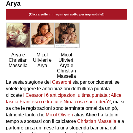
Arya
(Clicca sulle immagini qui sotto per ingrandirle!)
Arya e
Micol
Micol
Christian
Ulivieri e
Ulivieri,
Massella
Arya
Arya e
Christian
Massella
La sesta stagione dei
Cesaroni
sta per concludersi, se
volete leggere le anticipiazioni dell’ultima puntata
cliccate
I Cesaroni 6 anticipazioni ultima puntata : Alice
lascia Francesco e tra lui e Nina cosa succederà?
, ma si
sa che le registrazioni sono terminate ormai da un pò,
talmente tanto che
Micol Olivieri
alias
Alice
ha fatto in
tempo a sposarsi con il calciatore
Christian Massella
e a
partorire circa un mese fa una stupenda bambina dal