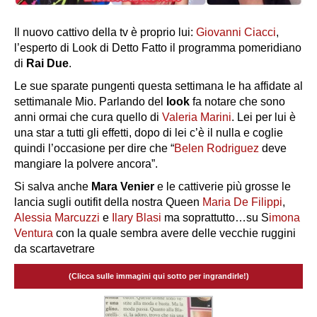
Il nuovo cattivo della tv è proprio lui:
Giovanni Ciacci
,
l’esperto di Look di
Detto Fatto
il programma pomeridiano
di
Rai Due
.
Le sue sparate pungenti questa settimana le ha affidate al
settimanale
Mio
. Parlando del
look
fa notare che sono
anni ormai che cura quello di
Valeria Marini
. Lei per lui è
una star a tutti gli effetti, dopo di lei c’è il nulla e coglie
quindi l’occasione per dire che “
Belen Rodriguez
deve
mangiare la polvere ancora”.
Si salva anche
Mara Venier
e le cattiverie più grosse le
lancia sugli outifit della nostra Queen
Maria De Filippi
,
Alessia Marcuzzi
e
Ilary Blasi
ma soprattutto…su S
imona
Ventura
con la quale sembra avere delle vecchie ruggini
da scartavetrare
(Clicca sulle immagini qui sotto per ingrandirle!)