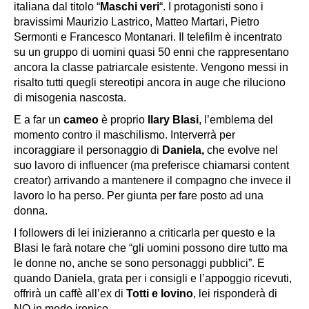
italiana dal titolo “
Maschi veri
“. I protagonisti sono i
bravissimi
Maurizio Lastrico, Matteo Martari, Pietro
Sermonti e Francesco Montanari
. Il telefilm è incentrato
su un gruppo di uomini quasi 50 enni che rappresentano
ancora la classe patriarcale esistente. Vengono messi in
risalto tutti quegli stereotipi ancora in auge che riluciono
di misogenia nascosta.
E a far un
cameo
è proprio
Ilary Blasi
, l’emblema del
momento contro il maschilismo. Interverrà per
incoraggiare il personaggio di
Daniela,
che evolve nel
suo lavoro di influencer (ma preferisce chiamarsi content
creator) arrivando a mantenere il compagno che invece il
lavoro lo ha perso. Per giunta per fare posto ad una
donna.
I followers di lei inizieranno a criticarla per questo e la
Blasi le farà notare che “
gli uomini possono dire tutto ma
le donne no, anche se sono personaggi pubblici”
. E
quando Daniela, grata per i consigli e l’appoggio ricevuti,
offrirà un caffè all’ex di
Totti e Iovino
, lei risponderà di
NO in modo ironico.