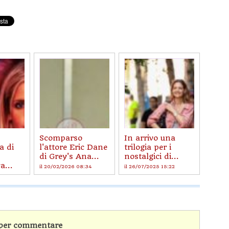
Scomparso
In arrivo una
a di
l'attore Eric Dane
trilogia per i
di Grey's Ana...
nostalgici di...
a...
il 20/02/2026 08:34
il 26/07/2025 15:22
:49
n per commentare