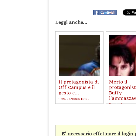
Leggi anche...
Il protagonista di
Morto il
Off Campus e il
protagonist
gesto e...
Buffy
l'ammazzav
il 29/05/2026 16:05
il 21/03/2026 10
E' necessario effettuare il logi