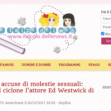
Fai il 
Ric
 FAMOSI
UOMINI E DONNE
PROGRAMMI
SVAGO
S
accuse di molestie sessuali:
SEGU
l ciclone l’attore Ed Westwick di
 Tv Americane
il 20/11/2017 23:32 -
Replica