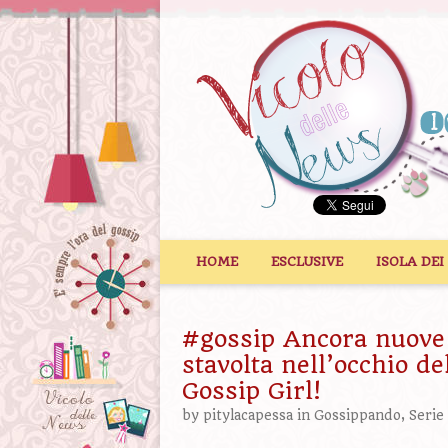
Vai al contenuto
HOME
ESCLUSIVE
ISOLA DEI
#gossip Ancora nuove 
stavolta nell’occhio de
Gossip Girl!
by
pitylacapessa
in
Gossippando
,
Serie