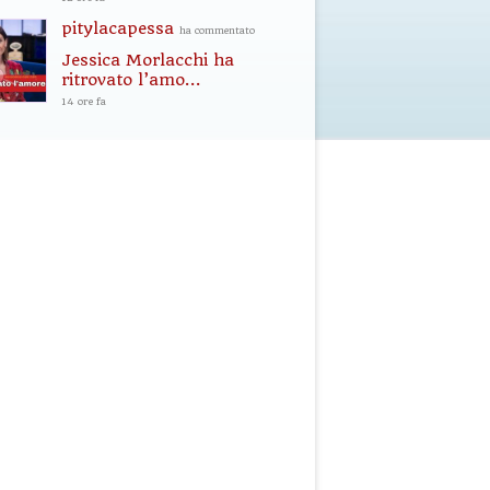
pitylacapessa
ha commentato
Jessica Morlacchi ha
ritrovato l’amo...
14 ore fa