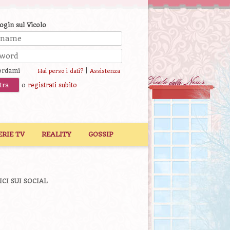
login sul Vicolo
ordami
|
Hai perso i dati?
Assistenza
o
registrati subito
ERIE TV
REALITY
GOSSIP
ICI SUI SOCIAL