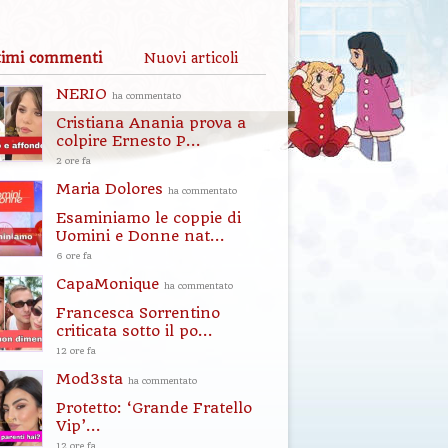
timi commenti
Nuovi articoli
NERIO
ha commentato
Cristiana Anania prova a
colpire Ernesto P...
2 ore fa
Maria Dolores
ha commentato
Esaminiamo le coppie di
Uomini e Donne nat...
6 ore fa
CapaMonique
ha commentato
Francesca Sorrentino
criticata sotto il po...
12 ore fa
Mod3sta
ha commentato
Protetto: ‘Grande Fratello
Vip’...
12 ore fa