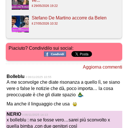
ve...
il 29/05/2026 19:22
Stefano De Martino accorre da Belen
il 27/05/2026 10:32
Piaciuto? Condividilo sui social:
Aggiorna commenti
Bolleblu
il 06/11/2025 10:55
A me sconvolge che diate risonanza a quello lì, se siano
vere o false le notizie che dà, poco importa… la cosa
preoccupate è che gli diate spazio
Ma anche il linguaggio che usa
NERIO
il 06/11/2025 14:13
x bolleblu : ma se fosse vero…sarei più sconvolto x
quella bimba ,con due genitori così