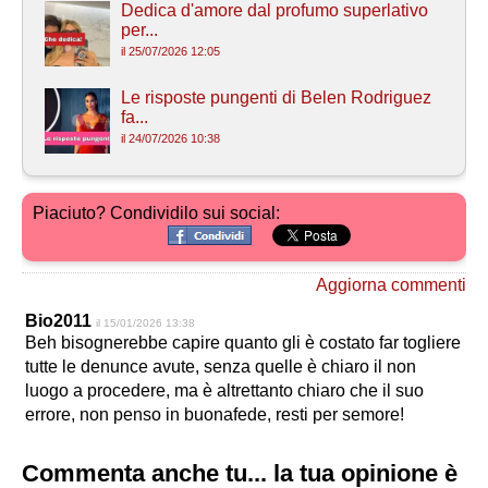
Dedica d'amore dal profumo superlativo
per...
il 25/07/2026 12:05
Le risposte pungenti di Belen Rodriguez
fa...
il 24/07/2026 10:38
Piaciuto? Condividilo sui social:
Aggiorna commenti
Bio2011
il 15/01/2026 13:38
Beh bisognerebbe capire quanto gli è costato far togliere
tutte le denunce avute, senza quelle è chiaro il non
luogo a procedere, ma è altrettanto chiaro che il suo
errore, non penso in buonafede, resti per semore!
Commenta anche tu... la tua opinione è