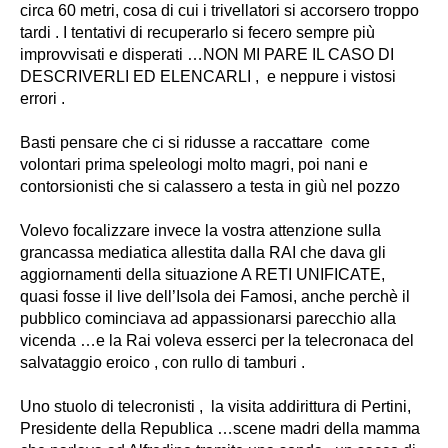
circa 60 metri, cosa di cui i trivellatori si accorsero troppo
tardi . I tentativi di recuperarlo si fecero sempre più
improvvisati e disperati …NON MI PARE IL CASO DI
DESCRIVERLI ED ELENCARLI , e neppure i vistosi
errori .
Basti pensare che ci si ridusse a raccattare come
volontari prima speleologi molto magri, poi nani e
contorsionisti che si calassero a testa in giù nel pozzo
Volevo focalizzare invece la vostra attenzione sulla
grancassa mediatica allestita dalla RAI che dava gli
aggiornamenti della situazione A RETI UNIFICATE,
quasi fosse il live dell’Isola dei Famosi, anche perchè il
pubblico cominciava ad appassionarsi parecchio alla
vicenda …e la Rai voleva esserci per la telecronaca del
salvataggio eroico , con rullo di tamburi .
Uno stuolo di telecronisti , la visita addirittura di Pertini,
Presidente della Republica …scene madri della mamma