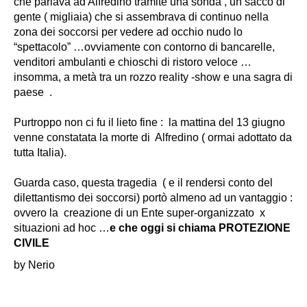
che parlava ad Alfredino tramite una sonda , un sacco di
gente ( migliaia) che si assembrava di continuo nella
zona dei soccorsi per vedere ad occhio nudo lo
“spettacolo” …ovviamente con contorno di bancarelle,
venditori ambulanti e chioschi di ristoro veloce …
insomma, a metà tra un rozzo reality -show e una sagra di
paese .
Purtroppo non ci fu il lieto fine : la mattina del 13 giugno
venne constatata la morte di Alfredino ( ormai adottato da
tutta Italia).
Guarda caso, questa tragedia ( e il rendersi conto del
dilettantismo dei soccorsi) portò almeno ad un vantaggio :
ovvero la creazione di un Ente super-organizzato x
situazioni ad hoc …
e che oggi si chiama PROTEZIONE
CIVILE
by Nerio