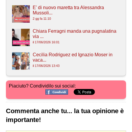
E' di nuovo maretta tra Alessandra
Mussoli...
2 gg fa 11:10
Chiara Ferragni manda una pugnalatina
via ...
il 17/06/2026 16:01
Cecilia Rodriguez ed Ignazio Moser in
vaca...
il 17/06/2026 13:43
Piaciuto? Condividilo sui social:
Commenta anche tu... la tua opinione è
importante!