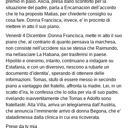
premio in palio. Alicia, presa dallo sconforto per la
situazione del padre, parla a Encarnacion dell’accordo
che le ha proposto Matias, per chiederle consiglio su
cosa fare. Donna Francisca, invece, e’ in procinto di
mettere in atto il suo piano.
Venerdi 4 Dicembre :Donna Francisca, mette in atto il suo
piano che, al contrario di quanto pensava la marchesa,
non consiste nell’uccidere sia se stessa che Raimundo,
ma nellasciare La Habana, per trasferirsi in paese.
Hipolito e onesimo, intanto, continuano a indagare su
Estafania, e con un diversivo, riescono a rubarle un
documento d’identita’, sperando di ottenere delle
informazioni. Tomas, stufo di essere messo in secondo
piano a vantaggio del fratello, affronta la madre. Lei, in un
scatto d’ira, le confessa che lo odia per via di suo padre,
rivelando inavvertitamente che Tomas e Adolfo sono
fratellastri. Alla Villa, arriva un telegramma dall’Austria,
che annuncia l’imminente arrivo di donna Begona, che e’
statadimessa dalla clinica in cui era ricoverata.
Prese da tv mia