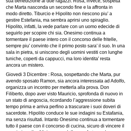
sua benedizione ai due ragazzi. Rosa, invece, sospetta
che Marta nasconda un secondo fine e la affronta in
modo diretto. Tiburcio e Hipolito non riescono piu’ a
gestire Estefania, ma sembra aprirsi uno spiraglio.
Hipolito, infatti, la vede parlare con un uomo edecide di
seguirlo per scopire chi sia. Onesimo continua a
tormentare il paese intero con il concorso delle fritelle,
sempre piu’ convinto che il primo posto sara’ il suo. In una
sala in pietra, si uniscono degli uomini vestiti con lunghe
tuniche, coperti da cappucci, ma loro identita’ resta
ancora un mistero.
Giovedi 3 Dicembre : Rosa, sospettando che Marta, pur
avendo sposato Ramon, sia ancora interessata ad Adolfo,
organizza un incontro per metterla alla prova. Don
Filiberto, dopo aver visto Mauricio, sprofonda di nuovo in
un stato di angoscia, ricordando l’aggressione subita
tempo prima e arriva perfino a trascurare i suoi doveri di
sacerdote. Hipolito conduce le sue indagini su Estafania,
ma senza risultati. Intanto Onesimo continua a tormentare
tutto il paese con il concorso di cucina, sicuro di vincere il