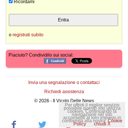
Ricordami
o
registrati subito
Piaciuto? Condividilo sui social:
Invia una segnalazione o contattaci
Richiedi assistenza
© 2026 - Il Vicolo Delle News
Per offrirti il miglior servizio
possibile questo sito utilizza
cookies. Continuando la
navigazione nel sito
acconsenti al loro impiego in
conformità alla nostra
Cookie
Policy
chiudi X