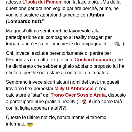
adesso
L’Isola dei Famosi
non la faccio più…Ma della
questione per ora non voglio parlare perché, prima, ne
voglio discutere approfonditamente con
Ambra
(Lombardo ndr)
.”
Ma quest’ultima sembrerebbe favorevole alla
partecipazione del compagno al reality (magari per
tornare anch’essa in TV in veste di compagnia di…
).
Chi, invece, esclude perentoriamente di partire per
l’Honduras è un altro ex gieffino,
Cristian Imparato
, che
ha dichiarato che sebbene glielo abbiano proposto lui ha
rifiutato, perché odia stare a contatto con la natura.
Sembrano invece sicuri alcuni nomi del cast, tra questi
troviamo l’ex pornostar
Milly D’Abbraccio
e l’ex
calciatore e “star” del
Trono Over
Sossio Aruta
, disposto
a partecipare pure gratis al reality (
)! (ma come farà
con la figlia appena nata!?!?)
Queste le ultime notizie, naturalmente vi terremo
informati.