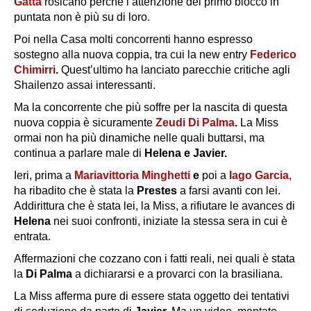
Gatta
rosicano perché l’attenzione del primo blocco in
puntata non è più su di loro.
Poi nella Casa molti concorrenti hanno espresso
sostegno alla nuova coppia, tra cui la new entry
Federico
Chimirri
.
Quest’ultimo ha lanciato parecchie critiche agli
Shailenzo assai interessanti.
Ma la concorrente che più soffre per la nascita di questa
nuova coppia è sicuramente
Zeudi Di Palma
.
La Miss
ormai non ha più dinamiche nelle quali buttarsi, ma
continua a parlare male di
Helena e Javier.
Ieri, prima a
Mariavittoria Minghetti
e
poi a
Iago Garcia
,
ha ribadito che è stata la
Prestes
a farsi avanti con lei.
Addirittura che è stata lei, la Miss, a rifiutare le avances di
Helena
nei suoi confronti, iniziate la stessa sera in cui è
entrata.
Affermazioni che cozzano con i fatti reali, nei quali è stata
la
Di Palma
a dichiararsi e a provarci con la brasiliana.
La Miss afferma pure di essere stata oggetto dei tentativi