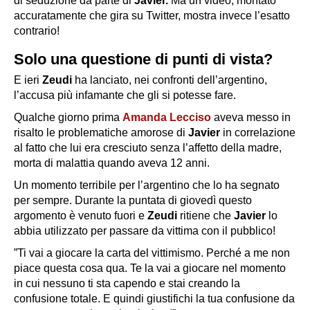
di seduzione da parte di
Javier.
Ma un video, montato
accuratamente che gira su Twitter, mostra invece l’esatto
contrario!
Solo una questione di punti di vista?
E ieri
Zeudi
ha lanciato, nei confronti dell’argentino,
l’accusa più infamante che gli si potesse fare.
Qualche giorno prima
Amanda Lecciso
aveva messo in
risalto le problematiche amorose di
Javier
in correlazione
al fatto che lui era cresciuto senza l’affetto della madre,
morta di malattia quando aveva 12 anni.
Un momento terribile per l’argentino che lo ha segnato
per sempre. Durante la puntata di giovedì questo
argomento è venuto fuori e
Zeudi
ritiene che
Javier
lo
abbia utilizzato per passare da vittima con il pubblico!
”Ti vai a giocare la carta del vittimismo. Perché a me non
piace questa cosa qua. Te la vai a giocare nel momento
in cui nessuno ti sta capendo e stai creando la
confusione totale. E quindi giustifichi la tua confusione da