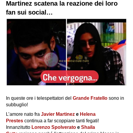
Martinez scatena la reazione dei loro
fan sui social…
In queste ore i telespettatori del
Grande Fratello
sono in
subbuglio!
L’amore nato fra
Javier Martinez
e
Helena
Prestes
continua a far scoppiare tanti fegati!
Innanzitutto
Lorenzo Spolverato
e
Shaila