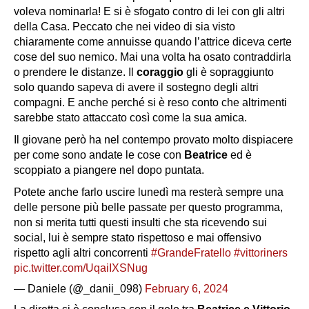
voleva nominarla! E si è sfogato contro di lei con gli altri
della Casa. Peccato che nei video di sia visto
chiaramente come annuisse quando l’attrice diceva certe
cose del suo nemico. Mai una volta ha osato contraddirla
o prendere le distanze. Il
coraggio
gli è sopraggiunto
solo quando sapeva di avere il sostegno degli altri
compagni. E anche perché si è reso conto che altrimenti
sarebbe stato attaccato così come la sua amica.
Il giovane però ha nel contempo provato molto dispiacere
per come sono andate le cose con
Beatrice
ed è
scoppiato a piangere nel dopo puntata.
Potete anche farlo uscire lunedì ma resterà sempre una
delle persone più belle passate per questo programma,
non si merita tutti questi insulti che sta ricevendo sui
social, lui è sempre stato rispettoso e mai offensivo
rispetto agli altri concorrenti
#GrandeFratello
#vittoriners
pic.twitter.com/UqaiIXSNug
— Daniele (@_danii_098)
February 6, 2024