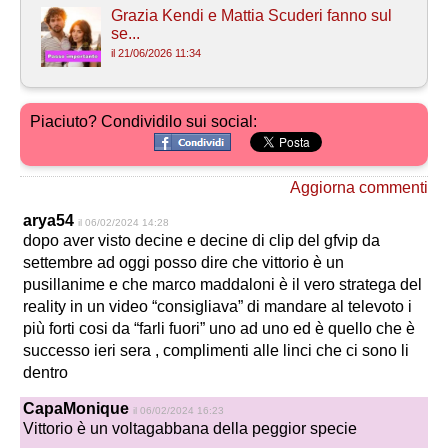
Grazia Kendi e Mattia Scuderi fanno sul
se...
il 21/06/2026 11:34
Piaciuto? Condividilo sui social:
Aggiorna commenti
arya54
il 06/02/2024 14:28
dopo aver visto decine e decine di clip del gfvip da
settembre ad oggi posso dire che vittorio è un
pusillanime e che marco maddaloni è il vero stratega del
reality in un video “consigliava” di mandare al televoto i
più forti cosi da “farli fuori” uno ad uno ed è quello che è
successo ieri sera , complimenti alle linci che ci sono li
dentro
CapaMonique
il 06/02/2024 16:23
Vittorio è un voltagabbana della peggior specie