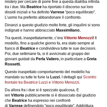
mistery per cercare di porre fine a questa diatriba infinita
tra i due. Ma
Beatrice
ha riportato il discorso sui loro
dissidi iniziali e ha definito
Varrese
“poco equilibrato”.
L’uomo ha preferito abbandonare il confronto.
Dinanzi a questo giudizio molto forte, gli inquilini si sono
indignati e hanno abbracciato
Massimiliano.
Tra questi, inaspettatamente, c’era
Vittorio Menozzi
!
Il
modello, fino a qualche giorno fa, era stato sempre al
fianco di
Beatrice
e condivideva tutte le sue decisioni.
Poi, due settimane fa, si è avvicinato al gruppo dei
giovani guidati da
Perla Vatiero,
in particolare a
Greta
Rossetti.
Questo inaspettato comportamento del modello ha
mandato su tutte le furie la
Luzzi.
I dettagli qui
Scontro
frontale tra Beatrice Luzzi e Vittorio Menozzi
.
Da allora fra i due si è spezzato qualcosa. E
ieri
Vittorio
pubblicamente si è dissociato dal giudizio
che
Beatrice
ha espresso nei confronti
di
Varrese
definendolo “poco equilibrato”. Addirittura