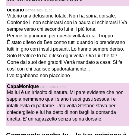
oceano
il 07/02/2024 11:06
Vittorio una delusione totale. Non ha spina dorsale.
Confonde il non schierarsi con la paura di schierarsi ! Va
sempre verso chi secondo lui è il più forte.
Per me lo punirann per questo voltafaccia. Troppo
È stato difeso da Bea contro tutti quando lo prendevano
tutti in giro con insulti pesanti. Lo hanno sempre deriso.
Solo Beatrice lo ha difeso ogni volta. Ora lui che fa?
Corre dai suoi denigratori! Verrà mandato a casa. Si fa
così con chi tradisce spudoratamente ..
I voltagabbana non piacciono
CapaMonique
il 07/02/2024 17:08
Ma lui è un irrisolto di natura. Mi pare evidente che non
sappia nemmeno quali siano i suoi gusti sessuali e
infatti evita di parlarne. Una volta Stefano stava per
chiederglielo e lui ha detto di non fargli la domanda
diretta. E’ un ragazzetto senza spina dorsale.