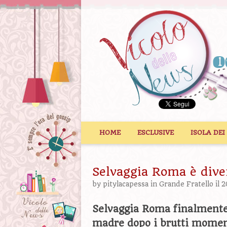
Vai al contenuto
HOME
ESCLUSIVE
ISOLA DEI
Selvaggia Roma è di
by
pitylacapessa
in
Grande Fratello
il 
Selvaggia Roma finalmente 
madre dopo i brutti momen