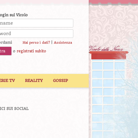
login sul Vicolo
ordami
|
Hai perso i dati?
Assistenza
o
registrati subito
ERIE TV
REALITY
GOSSIP
ICI SUI SOCIAL