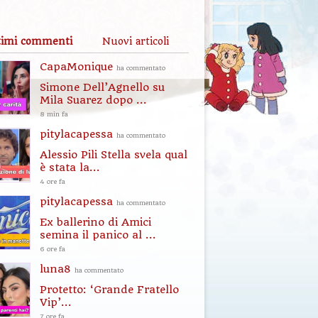
timi commenti
Nuovi articoli
CapaMonique
ha commentato
Simone Dell’Agnello su
Mila Suarez dopo ...
8 min fa
pitylacapessa
ha commentato
Alessio Pili Stella svela qual
è stata la...
4 ore fa
pitylacapessa
ha commentato
Ex ballerino di Amici
semina il panico al ...
6 ore fa
luna8
ha commentato
Protetto: ‘Grande Fratello
Vip’...
7 ore fa