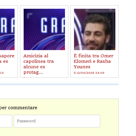
 sapore
Amicizia al
È finita tra Omer
a ex
capolinea tra
Elomeri e Rasha
alcune ex
Younes
protag...
:03
il 12/05/2026 23:09
il 19/05/2026 16:53
n per commentare