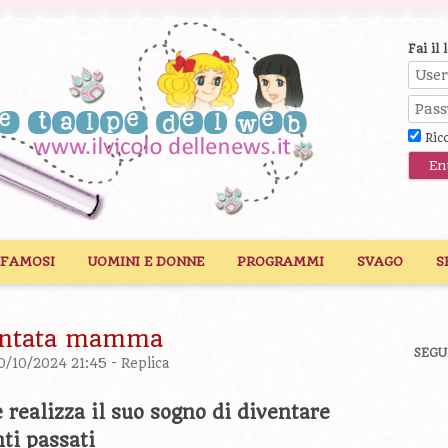
Fai il 
Ric
 FAMOSI
UOMINI E DONNE
PROGRAMMI
SVAGO
S
ventata mamma
SEGU
20/10/2024 21:45 -
Replica
realizza il suo sogno di diventare
ti passati