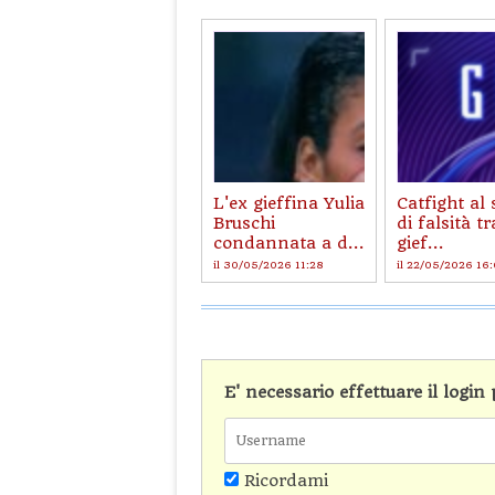
L'ex gieffina Yulia
Catfight al
Bruschi
di falsità tr
condannata a d...
gief...
il 30/05/2026 11:28
il 22/05/2026 16
E' necessario effettuare il logi
Ricordami