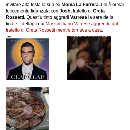
invitare alla festa la sua ex
Monia La Ferrera.
Lei è ormai
felicemente fidanzata con
Josh,
fratello di
Greta
Rossetti.
Quest’ultimo aggredì
Varrese
la sera della
finale. I dettagli qui
Massimiliano Varrese aggredito dal
fratello di Greta Rossetti mentre tornava a casa
.