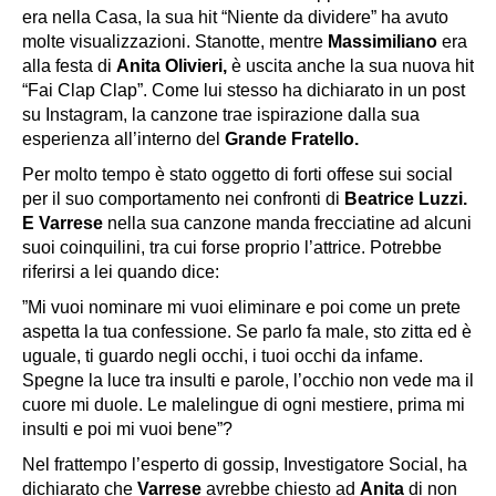
era nella Casa, la sua hit “
Niente da dividere
” ha avuto
molte visualizzazioni. Stanotte, mentre
Massimiliano
era
alla festa di
Anita Olivieri,
è uscita anche la sua nuova hit
“Fai Clap Clap”. Come lui stesso ha dichiarato in un post
su Instagram, la canzone trae ispirazione dalla sua
esperienza all’interno del
Grande Fratello.
Per molto tempo è stato oggetto di forti offese sui social
per il suo comportamento nei confronti di
Beatrice Luzzi.
E Varrese
nella sua canzone manda frecciatine ad alcuni
suoi coinquilini, tra cui forse proprio l’attrice. Potrebbe
riferirsi a lei quando dice:
”Mi vuoi nominare mi vuoi eliminare e poi come un prete
aspetta la tua confessione. Se parlo fa male, sto zitta ed è
uguale, ti guardo negli occhi, i tuoi occhi da infame.
Spegne la luce tra insulti e parole, l’occhio non vede ma il
cuore mi duole. Le malelingue di ogni mestiere, prima mi
insulti e poi mi vuoi bene”?
Nel frattempo l’esperto di gossip, Investigatore Social, ha
dichiarato che
Varrese
avrebbe chiesto ad
Anita
di non