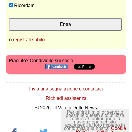
Ricordami
o
registrati subito
Piaciuto? Condividilo sui social:
Invia una segnalazione o contattaci
Richiedi assistenza
© 2026 - Il Vicolo Delle News
Per offrirti il miglior servizio
possibile questo sito utilizza
cookies. Continuando la
navigazione nel sito
acconsenti al loro impiego in
conformità alla nostra
Cookie
Policy
chiudi X