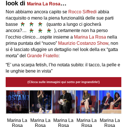
look di
…
Marina La Rosa
Non abbiamo ancora capito se
Rocco Siffredi
abbia
riacquisito o meno la piena funzionalità delle sue parti
basse
(quanto a lungo ci giocherà
ancora?…
), certamente non ha perso
l’occhio clinico…ospite insieme a
Marina La Rosa
nella
prima puntata del “nuovo”
Maurizio Costanzo Show
, non
si è lasciato sfuggire un dettaglio nel look della ex “gatta
morta” del
Grande Fratello
:
“E’ una scarpa fetish, l’ho notata subito: il tacco, la pelle e
le unghie bene in vista”
(Clicca sulle immagini qui sotto per ingrandirle!)
Marina La
Marina La
Marina La
Marina La
Marina La
Rosa
Rosa
Rosa
Rosa
Rosa