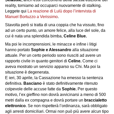
reality, torniamo ad occuparci nuovamente di stalking.
Leggete qui
La reazione di Lulù dopo l’intervista di
Manuel Bortuzzo a Verissimo
.
Stavolta però si tratta di una coppia che ha vissuto, fino
ad un certo punto, un amore felice, alla luce del sole, da
cui è nata una splendida bimba,
Celine Blue.
Ma poi le incomprensioni, le minacce e infine i litigi
hanno portato
Sophie e Alessandro
alla situazione
attuale. Per un certo periodo sono riusciti ad avere un
rapporto civile in quanto genitori di
Celine.
Come ci
aveva mostrato un servizio apparso su Chi. Ma poi la
situazione è degenerata.
E ieri, 30 aprile, la Cassazione ha emesso la sentenza
definitiva.
Basciano
è stato definitivamente ritenuto
colpevole delle accuse fatte da
Sophie.
Per questo
motivo, l’ex gieffino non dovrà avvicinarsi a meno di 500
metri dalla ex compagna e dovrà portare un
braccialetto
elettronico
. Se non rispetterà l’ordinanza, sarà obbligato
agli arresti domiciliari. Ormai non può più avere alcun tipo