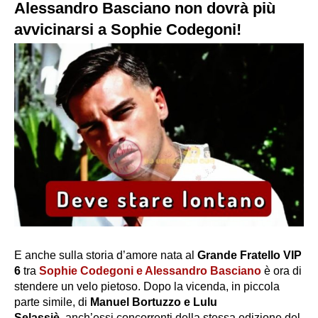
Alessandro Basciano non dovrà più
avvicinarsi a Sophie Codegoni!
E anche sulla storia d’amore nata al
Grande Fratello VIP
6
tra
Sophie Codegoni e Alessandro Basciano
è ora di
stendere un velo pietoso. Dopo la vicenda, in piccola
parte simile, di
Manuel Bortuzzo e Lulu
Selassiè,
anch’essi concorrenti della stessa edizione del