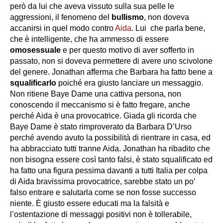
però da lui che aveva vissuto sulla sua pelle le
aggressioni, il fenomeno del
bullismo
, non doveva
accanirsi in quel modo contro
Aida
. Lui che parla bene,
che è intelligente, che ha ammesso di essere
omosessuale
e per questo motivo di aver sofferto in
passato, non si doveva permettere di avere uno scivolone
del genere. Jonathan afferma che Barbara ha fatto bene a
squalificarlo
poiché era giusto lanciare un messaggio.
Non ritiene Baye Dame una cattiva persona, non
conoscendo il meccanismo si è fatto fregare, anche
perché Aida è una provocatrice. Giada gli ricorda che
Baye Dame è stato rimproverato da Barbara D’Urso
perché avendo avuto la possibilità di rientrare in casa, ed
ha abbracciato tutti tranne Aida. Jonathan ha ribadito che
non bisogna essere così tanto falsi, è stato squalificato ed
ha fatto una figura pessima davanti a tutti Italia per colpa
di Aida bravissima provocatrice, sarebbe stato un po’
falso entrare e salutarla come se non fosse successo
niente. È giusto essere educati ma la falsità e
l’ostentazione di messaggi positivi non è tollerabile,