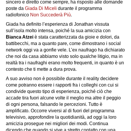
sincero e diretto come sempre, ha risposto alle domande
poste da
Giada Di Miceli
durante il programma
radiofonico
Non Succederà Più
.
Giada ha definito l’esperienza di Jonathan vissuta
sull’isola molto intensa, poiché la sua amicizia con
Bianca Atzei
è stata caratterizzata da gioie e dolori, da
battibecchi, ma a quanto pare, come dimostrano i social
network oggi va a gonfie vele. L’ex naufrago ha dichiarato
che noi da casa abbiamo visto solo qualche litigio, ma in
realtà tra i naufraghi erano molto frequenti, in quanto è un
contesto che ti mette a dura prova.
A suo avviso non è possibile durante il reality decidere
come potranno essere i rapporti fra i colleghi con cui si
condivide questo tipo di esperienza, poiché ciò che
accade tira fuori alcune volte il meglio ma altre il peggio
di ogni persona, falsando le percezioni. Tutto è
amplificato. Occorre viversi al di fuori del programma
televisivo, approfondire la quotidianità, ad oggi la loro
amicizia prosegue nei migliori dei modi. Continua
dicendo che quando si vive a stretto contatto con una