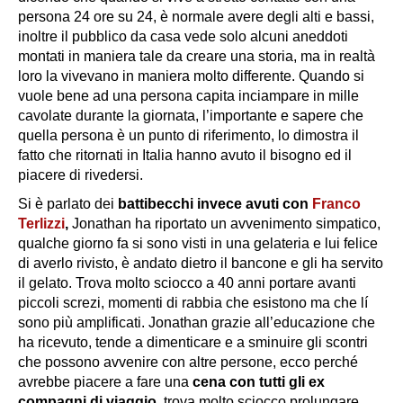
persona 24 ore su 24, è normale avere degli alti e bassi,
inoltre il pubblico da casa vede solo alcuni aneddoti
montati in maniera tale da creare una storia, ma in realtà
loro la vivevano in maniera molto differente. Quando si
vuole bene ad una persona capita inciampare in mille
cavolate durante la giornata, l’importante e sapere che
quella persona è un punto di riferimento, lo dimostra il
fatto che ritornati in Italia hanno avuto il bisogno ed il
piacere di rivedersi.
Si è parlato dei
battibecchi invece avuti con
Franco
Terlizzi
,
Jonathan ha riportato un avvenimento simpatico,
qualche giorno fa si sono visti in una gelateria e lui felice
di averlo rivisto, è andato dietro il bancone e gli ha servito
il gelato. Trova molto sciocco a 40 anni portare avanti
piccoli screzi, momenti di rabbia che esistono ma che lí
sono più amplificati. Jonathan grazie all’educazione che
ha ricevuto, tende a dimenticare e a sminuire gli scontri
che possono avvenire con altre persone, ecco perché
avrebbe piacere a fare una
cena con tutti gli ex
compagni di viaggio
, trova molto sciocco prolungare