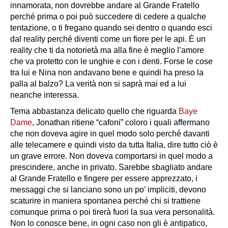
innamorata, non dovrebbe andare al Grande Fratello
perché prima o poi può succedere di cedere a qualche
tentazione, o ti fregano quando sei dentro o quando esci
dal reality perché diventi come un fiore per le api. È un
reality che ti da notorietà ma alla fine è meglio l’amore
che va protetto con le unghie e con i denti. Forse le cose
tra lui e Nina non andavano bene e quindi ha preso la
palla al balzo? La verità non si saprà mai ed a lui
neanche interessa.
Tema abbastanza delicato quello che riguarda
Baye
Dame
, Jonathan ritiene “cafoni” coloro i quali affermano
che non doveva agire in quel modo solo perché davanti
alle telecamere e quindi visto da tutta Italia, dire tutto ciò è
un grave errore. Non doveva comportarsi in quel modo a
prescindere, anche in privato. Sarebbe sbagliato andare
al Grande Fratello e fingere per essere apprezzato, i
messaggi che si lanciano sono un po’ impliciti, devono
scaturire in maniera spontanea perché chi si trattiene
comunque prima o poi tirerà fuori la sua vera personalità.
Non lo conosce bene, in ogni caso non gli è antipatico,