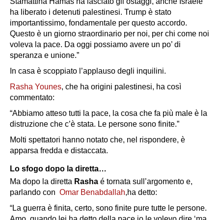
Stamattina Hamas ha lasciato gli ostaggi, anche Israele
ha liberato i detenuti palestinesi. Trump è stato
importantissimo, fondamentale per questo accordo.
Questo è un giorno straordinario per noi, per chi come noi
voleva la pace. Da oggi possiamo avere un po’ di
speranza e unione.”
In casa è scoppiato l’applauso degli inquilini.
Rasha Younes
, che ha origini palestinesi, ha così
commentato:
“Abbiamo atteso tutti la pace, la cosa che fa più male è la
distruzione che c’è stata. Le persone sono finite.”
Molti spettatori hanno notato che, nel rispondere, è
apparsa fredda e distaccata.
Lo sfogo dopo la diretta…
Ma dopo la diretta
Rasha
é tornata sull’argomento e,
parlando con
Omar Benabdallah
,ha detto:
“La guerra è finita, certo, sono finite pure tutte le persone.
Amo, quando lei ha detto della pace io le volevo dire ‘ma