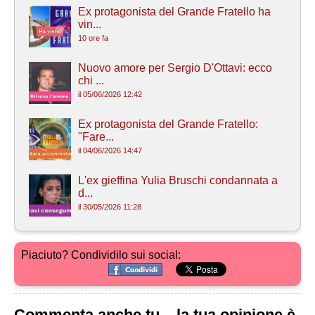
Ex protagonista del Grande Fratello ha
vin...
10 ore fa
Nuovo amore per Sergio D'Ottavi: ecco
chi ...
il 05/06/2026 12:42
Ex protagonista del Grande Fratello:
"Fare...
il 04/06/2026 14:47
L'ex gieffina Yulia Bruschi condannata a
d...
il 30/05/2026 11:28
Piaciuto? Condividilo sui social:
Commenta anche tu... la tua opinione è