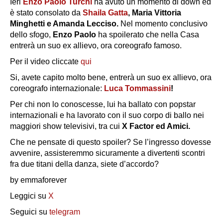
Ieri
Enzo Paolo Turchi
ha avuto un momento di down ed
è stato consolato da
Shaila Gatta
, Maria Vittoria
Minghetti e Amanda Lecciso.
Nel momento conclusivo
dello sfogo,
Enzo Paolo
ha spoilerato che nella Casa
entrerà un suo ex allievo, ora coreografo famoso.
Per il video cliccate
qui
Si, avete capito molto bene, entrerà un suo ex allievo, ora
coreografo internazionale:
Luca Tommassini
!
Per chi non lo conoscesse, lui ha ballato con popstar
internazionali e ha lavorato con il suo corpo di ballo nei
maggiori show televisivi, tra cui
X Factor ed Amici.
Che ne pensate di questo spoiler? Se l’ingresso dovesse
avvenire, assisteremmo sicuramente a divertenti scontri
fra due titani della danza, siete d’accordo?
by emmaforever
Leggici su
X
Seguici su
telegram