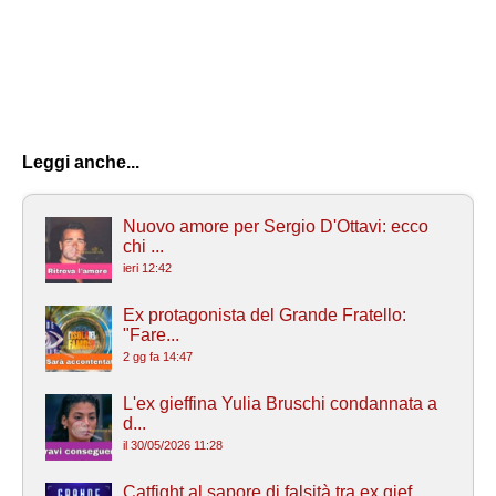
Leggi anche...
Nuovo amore per Sergio D'Ottavi: ecco
chi ...
ieri 12:42
Ex protagonista del Grande Fratello:
"Fare...
2 gg fa 14:47
L'ex gieffina Yulia Bruschi condannata a
d...
il 30/05/2026 11:28
Catfight al sapore di falsità tra ex gief...