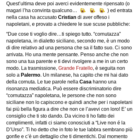
Quest’ultima deve poi averci evidentemente ripensato (o
magari l’ha convinta qualcuno…
) ed entrata
nella casa ha accusato
Cristian
di aver offeso i
napoletani, e provato a chiedere le sue scuse pubbliche:
“Due cose ti voglio dire…ti spiego tutto. “cornutazza”
napoletana, in dialetto siciliano, secondo me, è un modo
di dire relativo ad una persona che sa il fatto suo. Ci sono
arrivata. Ho una mente pensante. Penso anche che non
sono una tua parente e ti devi rivolgere a me in un certo
modo. La trasmissione,
Grande Fratello
, è seguita non
solo a
Palermo
. Un milanese, ha capito che mi hai dato
della cornuta. Le tue parole nella
Casa
hanno una
risonanza mediatica. Può essere discriminatorio dire
“cornutazza” napoletana, le persone che non sono
siciliane non lo capiscono e quindi anche per i napoletani
fai più bella figura a dire che non ce l’avevi con loro! E’ un
consiglio che ti sto dando. Da vicino ti ho fatto dei
complimenti, infatti ci siamo conosciuti a “Live non é la
D’Urso”. Ti ho detto che in foto le tue labbra sembrano più
gonfie e c’è un dettaglio che ti dimentichi. Dal momento