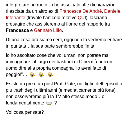
interpretare un ruolo…che associato alle dichiarazioni
rilasciate da un altro ex di
Francesca De André
,
Daniele
Interrante
(trovate l’articolo relativo
QUI
), lasciano
presagire che assisteremo al fiorire del rapporto tra
Francesca
e
Gennaro Lilio
.
Di una cosa ora siamo certi, oggi non lo vedremo entrare
in puntata…la sua parte sembrerebbe finita.
Io ho ascoltato cose che voi umani non potrete mai
immaginare, al largo dei bastioni di Cinecittà udii un
uomo dire alla propria compagna “io avrei fatto di
peggio!”…
Esiste un pre e un post Prati-Gate, noi figlie dell’episodio
più trash degli ultimi anni (e mediaticamente più forte)
non osserveremo più la TV allo stesso modo…o
fondamentalmente
?
Voi cosa pensate?