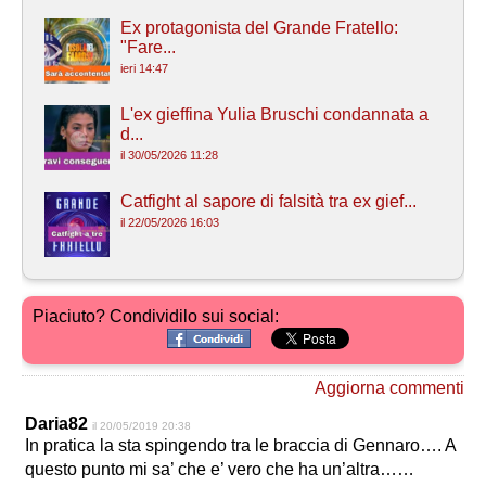
Ex protagonista del Grande Fratello:
"Fare...
ieri 14:47
L'ex gieffina Yulia Bruschi condannata a
d...
il 30/05/2026 11:28
Catfight al sapore di falsità tra ex gief...
il 22/05/2026 16:03
Piaciuto? Condividilo sui social:
Aggiorna commenti
Daria82
il 20/05/2019 20:38
In pratica la sta spingendo tra le braccia di Gennaro…. A
questo punto mi sa’ che e’ vero che ha un’altra……