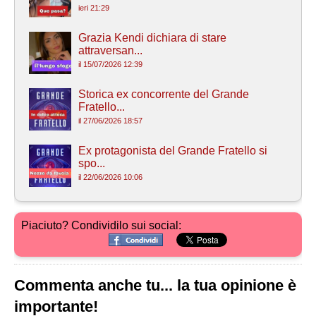
ieri 21:29
Grazia Kendi dichiara di stare
attraversan...
il 15/07/2026 12:39
Storica ex concorrente del Grande
Fratello...
il 27/06/2026 18:57
Ex protagonista del Grande Fratello si
spo...
il 22/06/2026 10:06
Piaciuto? Condividilo sui social:
Commenta anche tu... la tua opinione è
importante!