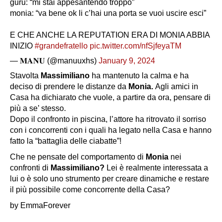
guru: “mi stai appesantendo troppo”
monia: “va bene ok li c’hai una porta se vuoi uscire esci”
E CHE ANCHE LA REPUTATION ERA DI MONIA ABBIA
INIZIO
#grandefratello
pic.twitter.com/nfSjfeyaTM
— 𝐌𝐀𝐍𝐔 (@manuuxhs)
January 9, 2024
Stavolta
Massimiliano
ha mantenuto la calma e ha
deciso di prendere le distanze da
Monia.
Agli amici in
Casa ha dichiarato che vuole, a partire da ora, pensare di
più a se’ stesso.
Dopo il confronto in piscina, l’attore ha ritrovato il sorriso
con i concorrenti con i quali ha legato nella Casa e hanno
fatto la “battaglia delle ciabatte”!
Che ne pensate del comportamento di
Monia
nei
confronti di
Massimiliano?
Lei è realmente interessata a
lui o è solo uno strumento per creare dinamiche e restare
il più possibile come concorrente della Casa?
by EmmaForever