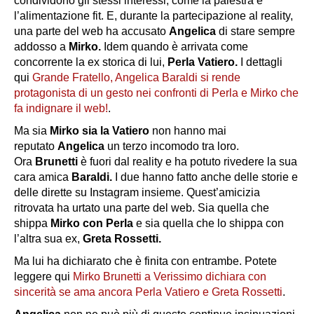
condividono gli stessi interessi, come la palestra e
l’alimentazione fit. E, durante la partecipazione al reality,
una parte del web ha accusato
Angelica
di stare sempre
addosso a
Mirko.
Idem quando è arrivata come
concorrente la ex storica di lui,
Perla Vatiero.
I dettagli
qui
Grande Fratello, Angelica Baraldi si rende
protagonista di un gesto nei confronti di Perla e Mirko che
fa indignare il web!
.
Ma sia
Mirko sia la Vatiero
non hanno mai
reputato
Angelica
un terzo incomodo tra loro.
Ora
Brunetti
è fuori dal reality e ha potuto rivedere la sua
cara amica
Baraldi.
I due hanno fatto anche delle storie e
delle dirette su Instagram insieme. Quest’amicizia
ritrovata ha urtato una parte del web. Sia quella che
shippa
Mirko con Perla
e sia quella che lo shippa con
l’altra sua ex,
Greta
Rossetti.
Ma lui ha dichiarato che è finita con entrambe. Potete
leggere qui
Mirko Brunetti a Verissimo dichiara con
sincerità se ama ancora Perla Vatiero e Greta Rossetti
.