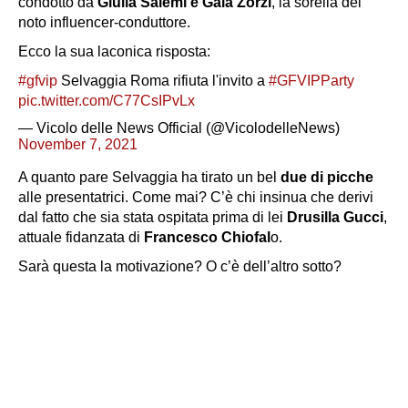
condotto da
Giulia Salemi e Gaia Zorzi
, la sorella del
noto influencer-conduttore.
Ecco la sua laconica risposta:
#gfvip
Selvaggia Roma rifiuta l'invito a
#GFVIPParty
pic.twitter.com/C77CsIPvLx
— Vicolo delle News Official (@VicolodelleNews)
November 7, 2021
A quanto pare Selvaggia ha tirato un bel
due di picche
alle presentatrici. Come mai? C’è chi insinua che derivi
dal fatto che sia stata ospitata prima di lei
Drusilla Gucci
,
attuale fidanzata di
Francesco Chiofal
o.
Sarà questa la motivazione? O c’è dell’altro sotto?