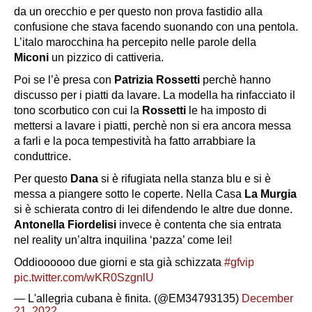
da un orecchio e per questo non prova fastidio alla
confusione che stava facendo suonando con una pentola.
L’italo marocchina ha percepito nelle parole della
Miconi
un pizzico di cattiveria.
Poi se l’è presa con
Patrizia Rossetti
perchè hanno
discusso per i piatti da lavare. La modella ha rinfacciato il
tono scorbutico con cui la
Rossetti
le ha imposto di
mettersi a lavare i piatti, perchè non si era ancora messa
a farli e la poca tempestività ha fatto arrabbiare la
conduttrice.
Per questo
Dana
si è rifugiata nella stanza blu e si è
messa a piangere sotto le coperte. Nella Casa
La Murgia
si è schierata contro di lei difendendo le altre due donne.
Antonella
Fiordelisi
invece è contenta che sia entrata
nel reality un’altra inquilina ‘pazza’ come lei!
Oddioooooo due giorni e sta già schizzata
#gfvip
pic.twitter.com/wKR0SzgnlU
— L'allegria cubana è finita. (@EM34793135)
December
21, 2022