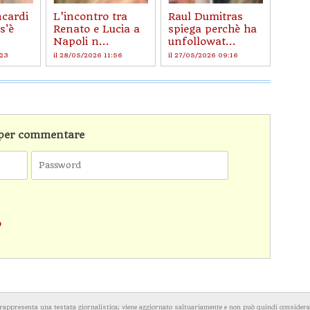
ncardi
L’incontro tra
Raul Dumitras
s'è
Renato e Lucia a
spiega perchè ha
Napoli n...
unfollowat...
:23
il 28/05/2026 11:56
il 27/05/2026 09:16
n per commentare
o
rappresenta una testata giornalistica; viene aggiornato saltuariamente e non può quindi considerars