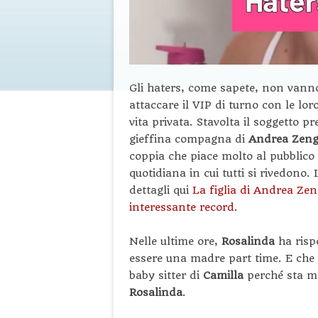
Gli haters, come sapete, non vann
attaccare il VIP di turno con le lo
vita privata. Stavolta il soggetto p
gieffina compagna di
Andrea Zen
coppia che piace molto al pubblico 
quotidiana in cui tutti si rivedono.
dettagli qui
La figlia di Andrea Ze
interessante record
.
Nelle ultime ore,
Rosalinda
ha risp
essere una madre part time. E che
baby sitter di
Camilla
perché sta mo
Rosalinda
.