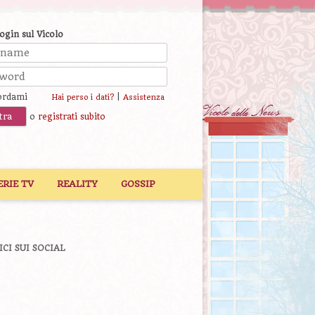
login sul Vicolo
ordami
|
Hai perso i dati?
Assistenza
o
registrati subito
ERIE TV
REALITY
GOSSIP
ICI SUI SOCIAL