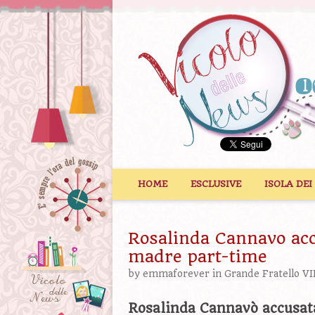
Vai al contenuto
HOME
ESCLUSIVE
ISOLA DEI
Rosalinda Cannavo acc
madre part-time
by
emmaforever
in
Grande Fratello VI
Rosalinda Cannavò accusata 