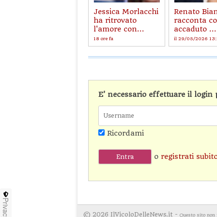
Jessica Morlacchi
Renato Bia
ha ritrovato
racconta co
l'amore con...
accaduto ...
18 ore fa
il 29/05/2026 13
E' necessario effettuare il logi
Ricordami
o
registrati subit
Privacy
© 2026 IlVicoloDelleNews.it -
Questo sito non 