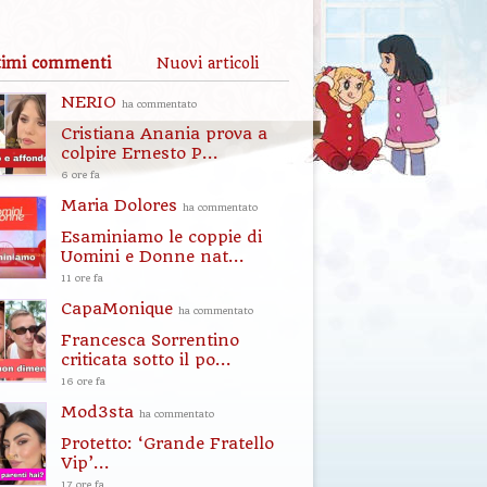
timi commenti
Nuovi articoli
NERIO
ha commentato
Cristiana Anania prova a
colpire Ernesto P...
6 ore fa
Maria Dolores
ha commentato
Esaminiamo le coppie di
Uomini e Donne nat...
11 ore fa
CapaMonique
ha commentato
Francesca Sorrentino
criticata sotto il po...
16 ore fa
Mod3sta
ha commentato
Protetto: ‘Grande Fratello
Vip’...
17 ore fa