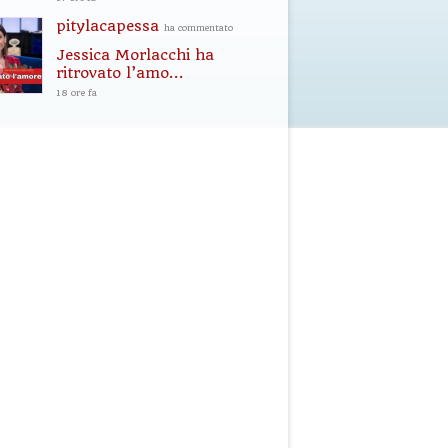
pitylacapessa
ha commentato
Jessica Morlacchi ha
ritrovato l’amo...
18 ore fa