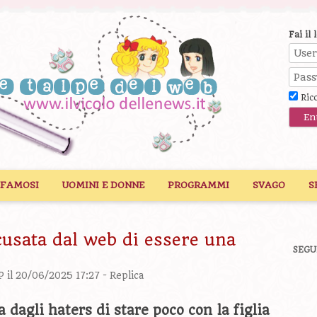
Fai il 
Ric
 FAMOSI
UOMINI E DONNE
PROGRAMMI
SVAGO
S
usata dal web di essere una
SEGU
P
il 20/06/2025 17:27 -
Replica
dagli haters di stare poco con la figlia