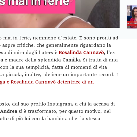
o mai in ferie, nemmeno d’estate. E sono pronti ad
ro aspre critiche, che generalmente riguardano la
reso di mira dagli haters è
Rosalinda Cannavò
,
l’ex
ga
e madre della splendida
Camilla.
Si tratta di una
con la sua semplicità, fatta di momenti di vita
 La piccola, inoltre, detiene un importante record. I
nga e Rosalinda Cannavò detentrice di un
osto, dal suo profilo Instagram, a chi la accusa di
Andrea
si è trasformato, per questo motivo, nel
lto di più lui con la bambina che la stessa