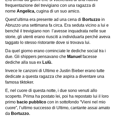
frequentazione del trevigiano con una ragazza di
nome
Angelica,
cugina di un suo amico.
Quest’ultima era presente ad una cena di
Bortuzzo
in
Abruzzo una settimana fa circa. Era seduta vicino a lui e
benché il trevigiano non l’avesse inquadrata nelle sue
storie, gli utenti erano riusciti a individuarla perché aveva
taggato lo stesso ristorante dove si trovava lui.
Da quel giorno erano cominciate le dediche social tra i
due. Gli shippers pensavano che
Manuel
facesse
dediche alla sua ex
Lulù.
Invece le canzoni di
Ultimo
e
Justin Bieber
erano tutte
dedicate a questa ragazza che aspira a diventare una
famosa tiktoker.
E, nel cuore di questa notte, i due sono venuti allo
scoperto. Prima ha postato lei, poi ha repostato lui il loro
primo
bacio pubblico
con in sottofondo “Vieni nel mio
cuore”, l’ultimo successo di Ultimo, cantante assai amato
da
Bortuzzo.