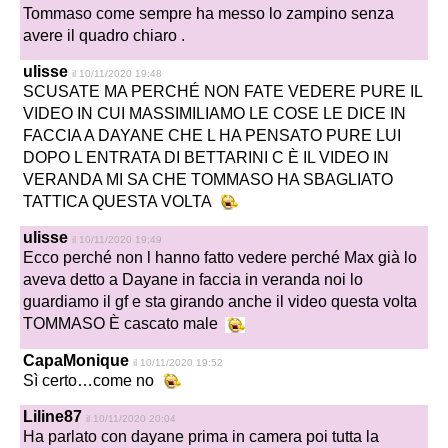
Tommaso come sempre ha messo lo zampino senza
avere il quadro chiaro .
ulisse
il 10/11/2020 19:48
SCUSATE MA PERCHÉ NON FATE VEDERE PURE IL
VIDEO IN CUI MASSIMILIAMO LE COSE LE DICE IN
FACCIA A DAYANE CHE L HA PENSATO PURE LUI
DOPO L ENTRATA DI BETTARINI C È IL VIDEO IN
VERANDA MI SA CHE TOMMASO HA SBAGLIATO
TATTICA QUESTA VOLTA
ulisse
il 10/11/2020 19:49
Ecco perché non l hanno fatto vedere perché Max già lo
aveva detto a Dayane in faccia in veranda noi lo
guardiamo il gf e sta girando anche il video questa volta
TOMMASO È cascato male
CapaMonique
il 10/11/2020 19:52
Sì certo…come no
Liline87
il 10/11/2020 20:04
Ha parlato con dayane prima in camera poi tutta la