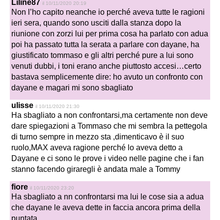
Liline87
il 10/11/2020 20:19
Non l’ho capito neanche io perché aveva tutte le ragioni
ieri sera, quando sono usciti dalla stanza dopo la
riunione con zorzi lui per prima cosa ha parlato con adua
poi ha passato tutta la serata a parlare con dayane, ha
giustificato tommaso e gli altri perché pure a lui sono
venuti dubbi, i toni erano anche piuttosto accesi…certo
bastava semplicemente dire: ho avuto un confronto con
dayane e magari mi sono sbagliato
ulisse
il 10/11/2020 21:30
Ha sbagliato a non confrontarsi,ma certamente non deve
dare spiegazioni a Tommaso che mi sembra la pettegola
di turno sempre in mezzo sta ,dimenticavo è il suo
ruolo,MAX aveva ragione perché lo aveva detto a
Dayane e ci sono le prove i video nelle pagine che i fan
stanno facendo giraregli è andata male a Tommy
fiore
il 10/11/2020 23:20
Ha sbagliato a nn confrontarsi ma lui le cose sia a adua
che dayane le aveva dette in faccia ancora prima della
puntata .