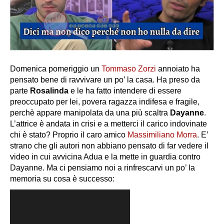
Domenica pomeriggio un
Tommaso Zorzi
annoiato ha
pensato bene di ravvivare un po’ la casa. Ha preso da
parte
Rosalinda
e le ha fatto intendere di essere
preoccupato per lei, povera ragazza indifesa e fragile,
perchè appare manipolata da una più scaltra
Dayanne
.
L’attrice è andata in crisi e a metterci il carico indovinate
chi è stato? Proprio il caro amico
Massimiliano Morra
. E’
strano che gli autori non abbiano pensato di far vedere il
video in cui avvicina Adua e la mette in guardia contro
Dayanne. Ma ci pensiamo noi a rinfrescarvi un po’ la
memoria su cosa è successo: