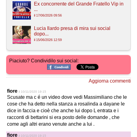
Ex concorrente del Grande Fratello Vip in
...
il 17/06/2026 09:56
Lucia Ilardo presa di mira sui social
dopo...
il 15/06/2026 12:59
Piaciuto? Condividilo sui social:
Aggiorna commenti
fiore
il 10/11/2020 19:15
Scusate ma c é un video dove vedi Massimiliano che le
cose che ha detto nella stanza a rosalinda a dayane le
dice in faccia e cioè che anche lui dopo L entrata e i
racconti di bettarini si era posto delle domande , che
come agli altri erano venute anche a lui .
fiore
il 10/11/2020 19:15