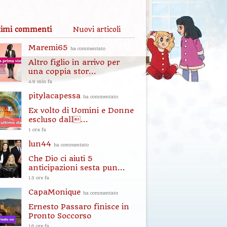
timi commenti
Nuovi articoli
Maremi65
ha commentato
Altro figlio in arrivo per
una coppia stor...
49 min fa
pitylacapessa
ha commentato
Ex volto di Uomini e Donne
escluso dall...
1 ora fa
lun44
ha commentato
Che Dio ci aiuti 5
anticipazioni sesta pun...
13 ore fa
CapaMonique
ha commentato
Ernesto Passaro finisce in
Pronto Soccorso
16 ore fa