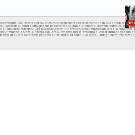
rappresenta una testata giornalistica; viene aggiornato saltuariamente e non può quindi considerars
fili Facebook pubblici o siti/blog che possono essere quindi ritenuti di dominio pubblico. Se per q
l all'indirizzo redazione [@] ilvicolodellenews.it e provvederemo immediatamente alla rimozione. Il
video e immagini) senza la nostra esplicita autorizzazione; in presenza di quest'ultima è possibile
iolazione di questa condizione potrebbe autorizzarci ad adire le vie legali. Tutti gli utenti registrati e