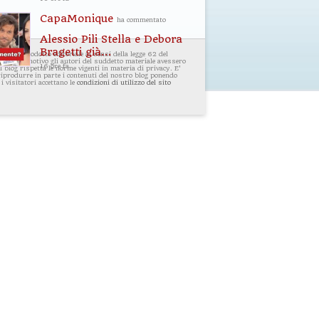
CapaMonique
ha commentato
Alessio Pili Stella e Debora
Bragetti già...
i un prodotto editoriale ai sensi della legge 62 del
ualsiasi motivo gli autori del suddetto materiale avessero
16 ore fa
 blog rispetta le norme vigenti in materia di privacy. E'
 riprodurre in parte i contenuti del nostro blog ponendo
 i visitatori accettano le
condizioni di utilizzo del sito