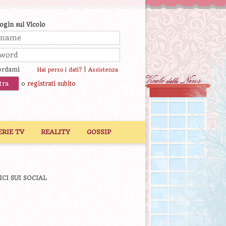
login sul Vicolo
ordami
|
Hai perso i dati?
Assistenza
o
registrati subito
ERIE TV
REALITY
GOSSIP
ICI SUI SOCIAL