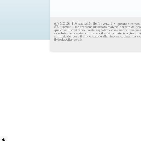
© 2026 IlVicoloDelleNews.it -
Questo sito non 
07/03/2001. Inoltre viene utilizzato materiale tratto da pro
qualcosa in contrario, basta segnalarcelo inviandoci una emai
assolutamente vietato utilizzare il nostro materiale (testi, 
all'inizio del post il link cliccabile alla risorsa copiata. La v
ilVicoloDelleNews.it