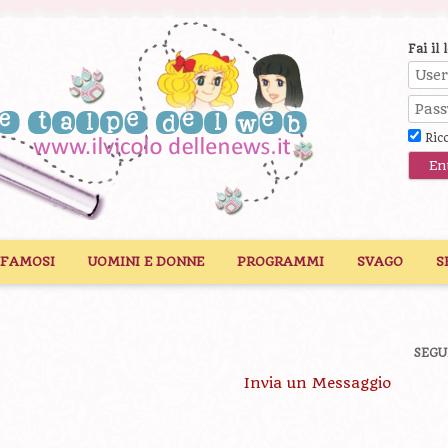
Fai il 
Ric
 FAMOSI
UOMINI E DONNE
PROGRAMMI
SVAGO
S
SEGU
Invia un Messaggio