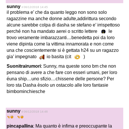
sunny
il 06/12/2018 14:45
il problema e’ che da quanto leggo non sono solo
ragazzine ma anche donne adulte,addirittura secondo
alcune sarebbe colpa di dasha se stefano e’ irrispettoso
perché non ha mandato aerei o scritto lettere
le
trovo veramente imbarazzanti…benedetta poi da loro
viene dipinta come la vittima innamorata e non come
una che coscientemente si è gettata h24 su un ragazzo
gia’ impegnato
io basita (cit
)
Suonitrairumori
: Sunny, ma queste sono bm che non
pensano di avere a che fare con esseri umani, per loro
éuna ship…uno sfizio…chissene delle persone? Per
loro sta Dasha èsolo un ostacolo alle loro fantasie
bimbominchiesche
sunny
il 06/12/2018 14:46
pincapallina
: Ma quanto è infima e preoccupante la