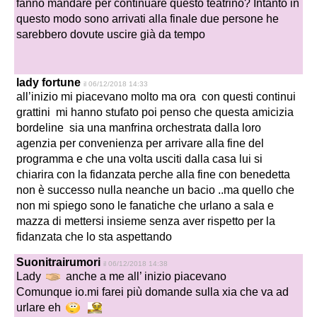
fanno mandare per continuare questo teatrino? Intanto in
questo modo sono arrivati alla finale due persone he
sarebbero dovute uscire già da tempo
lady fortune
il 06/12/2018 14:33
all’inizio mi piacevano molto ma ora con questi continui
grattini mi hanno stufato poi penso che questa amicizia
bordeline sia una manfrina orchestrata dalla loro
agenzia per convenienza per arrivare alla fine del
programma e che una volta usciti dalla casa lui si
chiarira con la fidanzata perche alla fine con benedetta
non è successo nulla neanche un bacio ..ma quello che
non mi spiego sono le fanatiche che urlano a sala e
mazza di mettersi insieme senza aver rispetto per la
fidanzata che lo sta aspettando
Suonitrairumori
il 06/12/2018 14:38
Lady
anche a me all’ inizio piacevano
Comunque io.mi farei più domande sulla xia che va ad
urlare eh