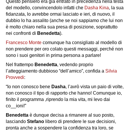
Questo pensiero era già entrato in precedenza nella testa
del modello, convincendolo infatti che
Dasha Kina
, la sua
fidanzata, lo avrebbe ormai lasciato e ieri, di nuovo, il
dubbio lo ha assalito (anche se noi sappiamo che lui non
è molto chiaro nella sua presa di posizione, soprattutto
nei confronti di
Benedetta
).
Francesco Monte
comunque ha consigliato al modello di
non prendere per oro colato questi messaggi, perché non
sono i suoi genitori in prima persona a parlare!
Nel frattempo
Benedetta
, vedendo proprio
l’atteggiamento dubbioso “dell’amico”, confida a
Silvia
Provvedi
:
“Io non conosco bene
Dasha
, l’avrò vista un paio di volte,
non conosco il tipo di rapporto che hanno! Comunque io,
finito il programma ,riprendo la mia vita, mi levo dai
co__ioni!”
Benedetta
è dunque decisa a rimanere al suo posto,
lasciando
Stefano
libero di prendere le sue decisioni,
pronta anche a sospendere la confidenza tra loro, se