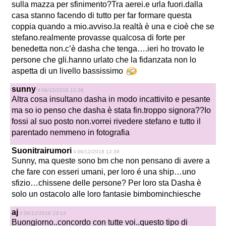
sulla mazza per sfinimento?Tra aerei.e urla fuori.dalla
casa stanno facendo di tutto per far formare questa
coppia quando a mio.avviso.la realtà è una e cioè che se
stefano.realmente provasse qualcosa di forte per
benedetta non.c’è dasha che tenga….ieri ho trovato le
persone che gli.hanno urlato che la fidanzata non lo
aspetta di un livello bassissimo
sunny
il 06/12/2018 12:36
Altra cosa insultano dasha in modo incattivito e pesante
ma so io penso che dasha è stata fin.troppo signora??Io
fossi al suo posto non.vorrei rivedere stefano e tutto il
parentado nemmeno in fotografia
Suonitrairumori
il 06/12/2018 12:38
Sunny, ma queste sono bm che non pensano di avere a
che fare con esseri umani, per loro é una ship…uno
sfizio…chissene delle persone? Per loro sta Dasha è
solo un ostacolo alle loro fantasie bimbominchiesche
aj
il 06/12/2018 13:14
Buongiorno..concordo con tutte voi..questo tipo di