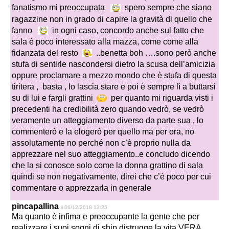
fanatismo mi preoccupata
spero sempre che siano
ragazzine non in grado di capire la gravità di quello che
fanno
in ogni caso, concordo anche sul fatto che
sala è poco interessato alla mazza, come come alla
fidanzata del resto
..benetta boh ….sono però anche
stufa di sentirle nascondersi dietro la scusa dell’amicizia
oppure proclamare a mezzo mondo che è stufa di questa
tiritera , basta , lo lascia stare e poi è sempre lì a buttarsi
su di lui e fargli grattini
per quanto mi riguarda visti i
precedenti ha credibilità zero quando vedrò, se vedrò
veramente un atteggiamento diverso da parte sua , lo
commenterò e la elogerò per quello ma per ora, no
assolutamente no perché non c’è proprio nulla da
apprezzare nel suo atteggiamento..e concludo dicendo
che la si conosce solo come la donna grattino di sala
quindi se non negativamente, direi che c’è poco per cui
commentare o apprezzarla in generale
pincapallina
il 06/12/2018 13:25
Ma quanto è infima e preoccupante la gente che per
realizzare i suoi sogni di ship distrugge la vita VERA