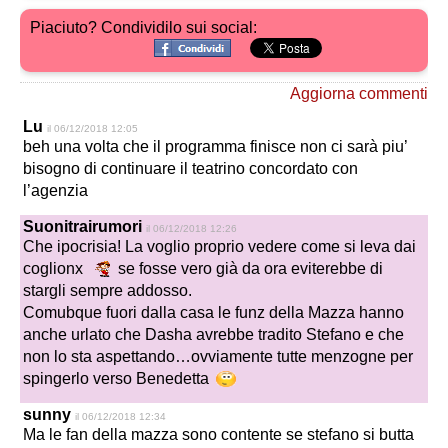
Piaciuto? Condividilo sui social:
Aggiorna commenti
Lu
il 06/12/2018 12:05
beh una volta che il programma finisce non ci sarà piu’
bisogno di continuare il teatrino concordato con
l’agenzia
Suonitrairumori
il 06/12/2018 12:26
Che ipocrisia! La voglio proprio vedere come si leva dai
coglionx
se fosse vero già da ora eviterebbe di
stargli sempre addosso.
Comubque fuori dalla casa le funz della Mazza hanno
anche urlato che Dasha avrebbe tradito Stefano e che
non lo sta aspettando…ovviamente tutte menzogne per
spingerlo verso Benedetta
sunny
il 06/12/2018 12:34
Ma le fan della mazza sono contente se stefano si butta