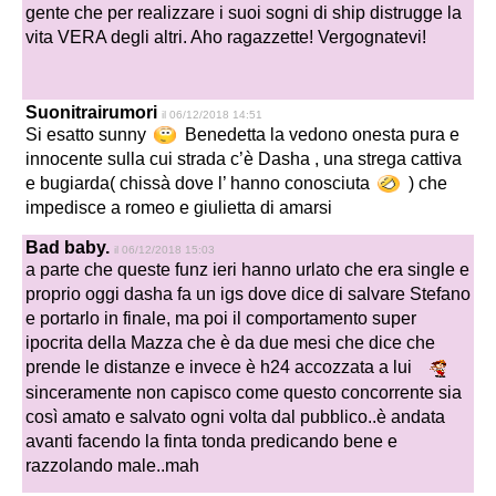
gente che per realizzare i suoi sogni di ship distrugge la
vita VERA degli altri. Aho ragazzette! Vergognatevi!
Suonitrairumori
il 06/12/2018 14:51
Si esatto sunny
Benedetta la vedono onesta pura e
innocente sulla cui strada c’è Dasha , una strega cattiva
e bugiarda( chissà dove l’ hanno conosciuta
) che
impedisce a romeo e giulietta di amarsi
Bad baby.
il 06/12/2018 15:03
a parte che queste funz ieri hanno urlato che era single e
proprio oggi dasha fa un igs dove dice di salvare Stefano
e portarlo in finale, ma poi il comportamento super
ipocrita della Mazza che è da due mesi che dice che
prende le distanze e invece è h24 accozzata a lui
sinceramente non capisco come questo concorrente sia
così amato e salvato ogni volta dal pubblico..è andata
avanti facendo la finta tonda predicando bene e
razzolando male..mah