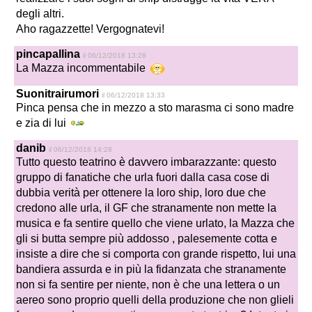
degli altri.
Aho ragazzette! Vergognatevi!
pincapallina
il 06/12/2018 13:28
La Mazza incommentabile
Suonitrairumori
il 06/12/2018 13:33
Pinca pensa che in mezzo a sto marasma ci sono madre
e zia di lui
danib
il 06/12/2018 14:28
Tutto questo teatrino è davvero imbarazzante: questo
gruppo di fanatiche che urla fuori dalla casa cose di
dubbia verità per ottenere la loro ship, loro due che
credono alle urla, il GF che stranamente non mette la
musica e fa sentire quello che viene urlato, la Mazza che
gli si butta sempre più addosso , palesemente cotta e
insiste a dire che si comporta con grande rispetto, lui una
bandiera assurda e in più la fidanzata che stranamente
non si fa sentire per niente, non è che una lettera o un
aereo sono proprio quelli della produzione che non glieli